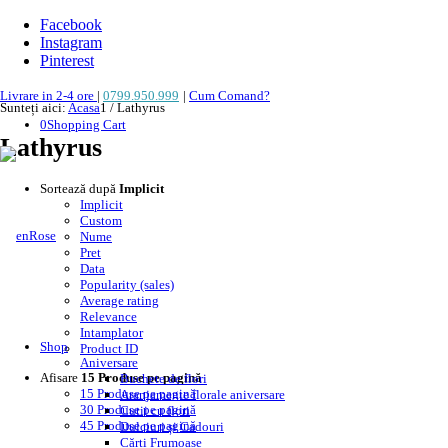
Facebook
Instagram
Pinterest
Livrare in 2-4 ore
|
0799.950.999
|
Cum Comand?
Sunteți aici:
Acasa
1
/
Lathyrus
0
Shopping Cart
Lathyrus
Sortează după
Implicit
Implicit
Custom
Nume
Pret
Data
Popularity (sales)
Average rating
Relevance
Intamplator
Shop
Product ID
Aniversare
Afisare
15 Produse pe pagină
Buchete de flori
15 Produse pe pagină
Aranjamente florale aniversare
30 Produse pe pagină
Cutii cu flori
45 Produse pe pagină
Dulciuri și Cadouri
Cărți Frumoase