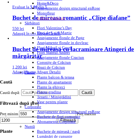
Home&Deco
Evaluat la
5.00
din 5
Aranjamente design structural enRose
Monofleur
Buchet de mireasa romantic „Clipe diafane”
enRose Premium
Sărbători
Flori Valentine’s Day
550
lei
Flori de 1 si 8 Martie
Adaugă în coș
Afișare Detalii
Aranjamente florale de Paște
Aranjamente florale in dovleac
Flori Mihail și Gavril
Buchet de mireasa cu lacramioare Atingeri de
Flori Sfantul Andrei
mărgăritar
Aranjamente florale Craciun
Coronițe de Crăciun
1,200
lei
Brazi de Crăciun
Adaugă în coș
Afișare Detalii
Plante
Plante balcon & terasa
Caută
Plante de apartament
Plante la ghiveci
Plante gradina
Caută după:
Caută
Terarii / Minigrădini
Vase pentru plante
Filtrează după preț
Corporate
Aranjamente design structural enRose
Preț minim
Preț maxim
Buchete de flori corporate
Filtrează
Abonamente Corporate
Nuntă
Plante
Buchete de mireasă / nașă
Lumânări de cununie