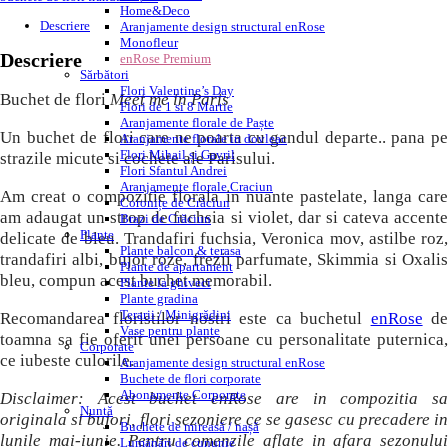
Home&Deco
Descriere
Aranjamente design structural enRose
Monofleur
Descriere
enRose Premium
Sărbători
Flori Valentine’s Day
Buchet de flori
Meet me in Paris
Flori de 1 si 8 Martie
Aranjamente florale de Paște
Un buchet de flori care ne poarta cu gandul departe.. pana pe
Aranjamente florale in dovleac
Flori Mihail și Gavril
strazile micute si cochete ale Parisului.
Flori Sfantul Andrei
Aranjamente florale Craciun
Am creat o compozitie florala in nuante pastelate, langa care
Coronițe de Crăciun
am adaugat un strop de fuchsia si violet, dar si cateva accente
Brazi de Crăciun
Plante
delicate de bleu. Trandafiri fuchsia, Veronica mov, astilbe roz,
Plante balcon & terasa
trandafiri albi, bujor roze, frezii parfumate, Skimmia si Oxalis
Plante de apartament
bleu, compun acest buchet memorabil.
Plante la ghiveci
Plante gradina
Terarii / Minigrădini
Recomandarea floristilor nostri este ca buchetul
enRose
d
Vase pentru plante
toamna sa fie oferit unei persoane cu personalitate puternica,
Corporate
ce iubeste culorile.
Aranjamente design structural enRose
Buchete de flori corporate
Abonamente Corporate
Disclaimer: Acest buchet enRose are in compozitia sa
Nuntă
originala si bujori, flori sezoniere ce se gasesc cu precadere in
Buchete de mireasă / nașă
lunile mai-iunie. Pentru comenzile aflate in afara sezonului
Lumânări de cununie