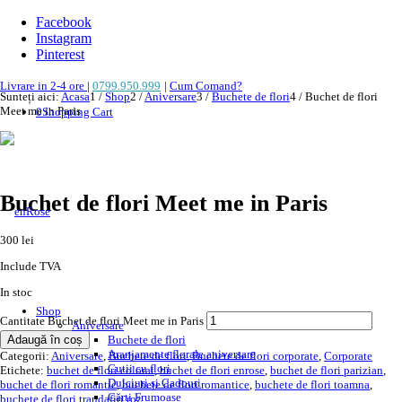
Facebook
Instagram
Pinterest
Livrare in 2-4 ore
|
0799.950.999
|
Cum Comand?
Sunteți aici:
Acasa
1
/
Shop
2
/
Aniversare
3
/
Buchete de flori
4
/
Buchet de flori
Meet me in Paris
0
Shopping Cart
NOU!
Buchet de flori Meet me in Paris
300
lei
Include TVA
In stoc
Shop
Cantitate Buchet de flori Meet me in Paris
Aniversare
Adaugă în coș
Buchete de flori
Aranjamente florale aniversare
Categorii:
Aniversare
,
Buchete de flori
,
Buchete de flori corporate
,
Corporate
Cutii cu flori
Etichete:
buchet de flori colorat
,
buchet de flori enrose
,
buchet de flori parizian
,
Dulciuri și Cadouri
buchet de flori romantic
,
buchete de flori romantice
,
buchete de flori toamna
,
Cărți Frumoase
buchete de flori trandafiri roz