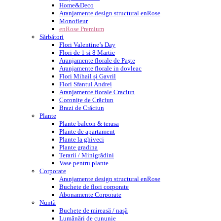
Home&Deco
Aranjamente design structural enRose
Monofleur
enRose Premium
Sărbători
Flori Valentine’s Day
Flori de 1 si 8 Martie
Aranjamente florale de Paște
Aranjamente florale in dovleac
Flori Mihail și Gavril
Flori Sfantul Andrei
Aranjamente florale Craciun
Coronițe de Crăciun
Brazi de Crăciun
Plante
Plante balcon & terasa
Plante de apartament
Plante la ghiveci
Plante gradina
Terarii / Minigrădini
Vase pentru plante
Corporate
Aranjamente design structural enRose
Buchete de flori corporate
Abonamente Corporate
Nuntă
Buchete de mireasă / nașă
Lumânări de cununie