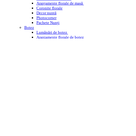
Aranjamente florale de masă
Coronite florale
Decor nuntă
Photocorner
Pachete Nunți
Botez
Lumânări de botez
Aranjamente florale de botez
Decor cristelniță
PHOTOCORNER BOTEZ
Comemorare
Coroane funerare
Jerbe
Buchete funerare
ÎNCHIRIERI
WEDDING PLANNING
WORKSHOPS ENROSE
CORPORATE
DESPRE NOI
CONTACT
BLOG
Cautare
Menu
Menu