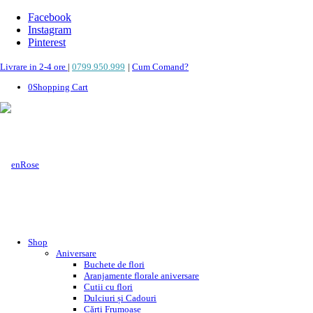
Facebook
Instagram
Pinterest
Livrare in 2-4 ore
|
0799.950.999
|
Cum Comand?
0
Shopping Cart
Shop
Aniversare
Buchete de flori
Aranjamente florale aniversare
Cutii cu flori
Dulciuri și Cadouri
Cărți Frumoase