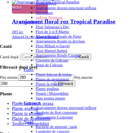
Home&Deco
NOU!
Aranjamente design structural enRose
Monofleur
enRose Premium
Aranjament floral roz Tropical Paradise
Sărbători
Flori Valentine’s Day
Flori de 1 si 8 Martie
285
lei
Aranjamente florale de Paște
Adaugă în coș
Afișare Detalii
Aranjamente florale in dovleac
Flori Mihail și Gavril
Caută
Flori Sfantul Andrei
Aranjamente florale Craciun
Caută după:
Caută
Coronițe de Crăciun
Brazi de Crăciun
Filtrează după preț
Plante
Plante balcon & terasa
Preț minim
Preț maxim
Plante de apartament
Filtrează
Plante la ghiveci
Plante gradina
Terarii / Minigrădini
Plante
Vase pentru plante
Corporate
Plante balcon & terasa
Aranjamente design structural enRose
Plante gradina
Buchete de flori corporate
Plante la ghiveci
Abonamente Corporate
Plante de apartament
Nuntă
Terarii / Minigrădini
Buchete de mireasă / nașă
Lumânări de cununie