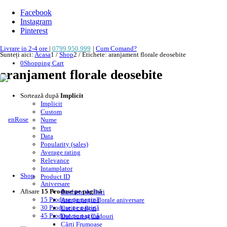
Facebook
Instagram
Pinterest
Livrare in 2-4 ore
|
0799.950.999
|
Cum Comand?
Sunteți aici:
Acasa
1
/
Shop
2
/
Etichete: aranjament florale deosebite
0
Shopping Cart
aranjament florale deosebite
Sortează după
Implicit
Implicit
Custom
Nume
Pret
Data
Popularity (sales)
Average rating
Relevance
Intamplator
Shop
Product ID
Aniversare
Afisare
15 Produse pe pagină
Buchete de flori
15 Produse pe pagină
Aranjamente florale aniversare
30 Produse pe pagină
Cutii cu flori
45 Produse pe pagină
Dulciuri și Cadouri
Cărți Frumoase