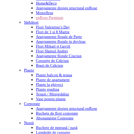
Home&Deco
Aranjamente design structural enRose
Monofleur
enRose Premium
Sărbători
Flori Valentine’s Day
Flori de 1 si 8 Martie
Aranjamente florale de Paște
Aranjamente florale in dovleac
Flori Mihail și Gavril
Flori Sfantul Andrei
Aranjamente florale Craciun
Coronițe de Crăciun
Brazi de Crăciun
Plante
Plante balcon & terasa
Plante de apartament
Plante la ghiveci
Plante gradina
Terarii / Minigrădini
Vase pentru plante
Corporate
Aranjamente design structural enRose
Buchete de flori corporate
Abonamente Corporate
Nuntă
Buchete de mireasă / nașă
Lumânări de cununie