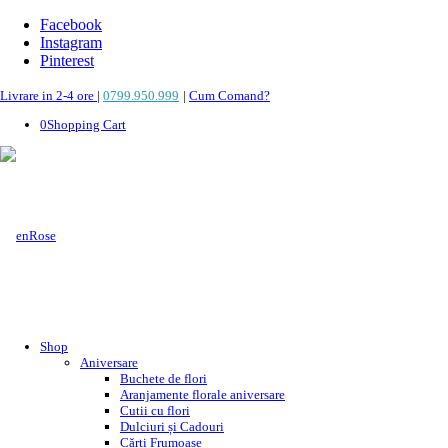
Facebook
Instagram
Pinterest
Livrare in 2-4 ore
|
0799.950.999
|
Cum Comand?
0
Shopping Cart
Shop
Aniversare
Buchete de flori
Aranjamente florale aniversare
Cutii cu flori
Dulciuri și Cadouri
Cărți Frumoase