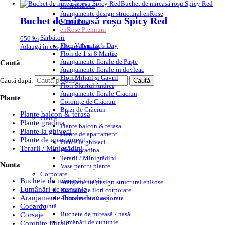
Home&Deco
Aranjamente design structural enRose
Buchet de mireasă roșu Spicy Red
Monofleur
enRose Premium
Sărbători
650
lei
Flori Valentine’s Day
Adaugă în coș
Afișare Detalii
Flori de 1 si 8 Martie
Aranjamente florale de Paște
Caută
Aranjamente florale in dovleac
Flori Mihail și Gavril
Caută după:
Caută
Flori Sfantul Andrei
Aranjamente florale Craciun
Plante
Coronițe de Crăciun
Brazi de Crăciun
Plante balcon & terasa
Plante
Plante gradina
Plante balcon & terasa
Plante la ghiveci
Plante de apartament
Plante de apartament
Plante la ghiveci
Terarii / Minigrădini
Plante gradina
Terarii / Minigrădini
Nunta
Vase pentru plante
Corporate
Buchete de mireasă / nașă
Aranjamente design structural enRose
Lumânări de cununie
Buchete de flori corporate
Aranjamente florale de masă
Abonamente Corporate
Nuntă
Cocarde
Buchete de mireasă / nașă
Corsaje
Lumânări de cununie
Coronite florale