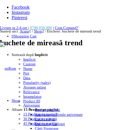
Facebook
Instagram
Pinterest
Livrare in 2-4 ore
|
0799.950.999
|
Cum Comand?
Sunteți aici:
Acasa
1
/
Shop
2
/
Etichete: buchete de mireasă trend
0
Shopping Cart
buchete de mireasă trend
Sortează după
Implicit
Implicit
Custom
Nume
Pret
Data
Popularity (sales)
Average rating
Relevance
Intamplator
Shop
Product ID
Aniversare
Afisare
15 Produse pe pagină
Buchete de flori
15 Produse pe pagină
Aranjamente florale aniversare
30 Produse pe pagină
Cutii cu flori
45 Produse pe pagină
Dulciuri și Cadouri
Cărți Frumoase