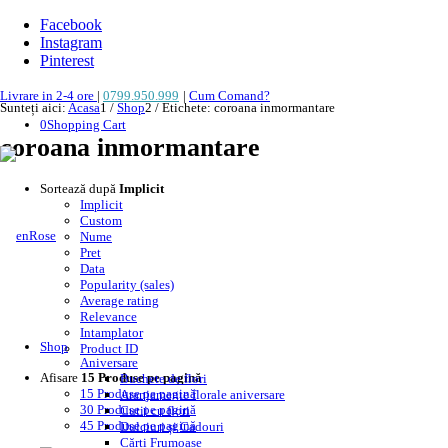
Facebook
Instagram
Pinterest
Livrare in 2-4 ore
|
0799.950.999
|
Cum Comand?
Sunteți aici:
Acasa
1
/
Shop
2
/
Etichete: coroana inmormantare
0
Shopping Cart
coroana inmormantare
Sortează după
Implicit
Implicit
Custom
Nume
Pret
Data
Popularity (sales)
Average rating
Relevance
Intamplator
Shop
Product ID
Aniversare
Afisare
15 Produse pe pagină
Buchete de flori
15 Produse pe pagină
Aranjamente florale aniversare
30 Produse pe pagină
Cutii cu flori
45 Produse pe pagină
Dulciuri și Cadouri
Cărți Frumoase