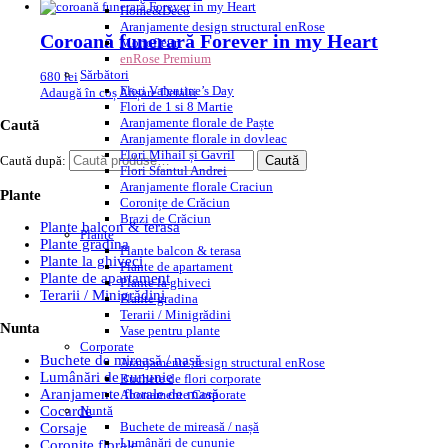
Home&Deco
Aranjamente design structural enRose
Coroană funerară Forever in my Heart
Monofleur
enRose Premium
Sărbători
680
lei
Flori Valentine’s Day
Adaugă în coș
Afișare Detalii
Flori de 1 si 8 Martie
Aranjamente florale de Paște
Caută
Aranjamente florale in dovleac
Flori Mihail și Gavril
Caută după:
Caută
Flori Sfantul Andrei
Aranjamente florale Craciun
Plante
Coronițe de Crăciun
Brazi de Crăciun
Plante balcon & terasa
Plante
Plante gradina
Plante balcon & terasa
Plante la ghiveci
Plante de apartament
Plante de apartament
Plante la ghiveci
Terarii / Minigrădini
Plante gradina
Terarii / Minigrădini
Nunta
Vase pentru plante
Corporate
Buchete de mireasă / nașă
Aranjamente design structural enRose
Lumânări de cununie
Buchete de flori corporate
Aranjamente florale de masă
Abonamente Corporate
Nuntă
Cocarde
Buchete de mireasă / nașă
Corsaje
Lumânări de cununie
Coronite florale