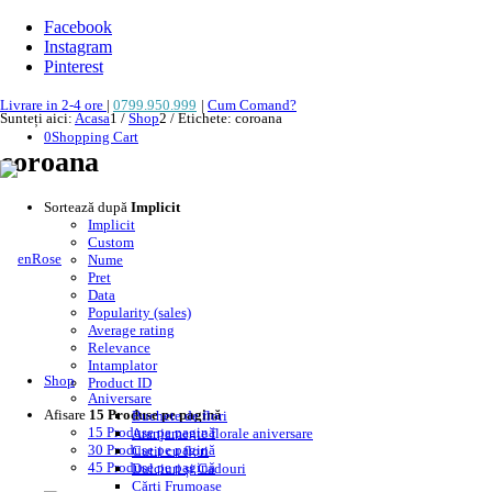
Facebook
Instagram
Pinterest
Livrare in 2-4 ore
|
0799.950.999
|
Cum Comand?
Sunteți aici:
Acasa
1
/
Shop
2
/
Etichete: coroana
0
Shopping Cart
coroana
Sortează după
Implicit
Implicit
Custom
Nume
Pret
Data
Popularity (sales)
Average rating
Relevance
Intamplator
Shop
Product ID
Aniversare
Afisare
15 Produse pe pagină
Buchete de flori
15 Produse pe pagină
Aranjamente florale aniversare
30 Produse pe pagină
Cutii cu flori
45 Produse pe pagină
Dulciuri și Cadouri
Cărți Frumoase