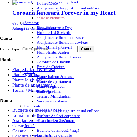
Home&Deco
Aranjamente design structural enRose
Coroană funerară Forever in my Heart
Monofleur
enRose Premium
Sărbători
680
lei
Flori Valentine’s Day
Adaugă în coș
Afișare Detalii
Flori de 1 si 8 Martie
Aranjamente florale de Paște
Caută
Aranjamente florale in dovleac
Flori Mihail și Gavril
Caută după:
Caută
Flori Sfantul Andrei
Aranjamente florale Craciun
Plante
Coronițe de Crăciun
Brazi de Crăciun
Plante balcon & terasa
Plante
Plante gradina
Plante balcon & terasa
Plante la ghiveci
Plante de apartament
Plante de apartament
Plante la ghiveci
Terarii / Minigrădini
Plante gradina
Terarii / Minigrădini
Nunta
Vase pentru plante
Corporate
Buchete de mireasă / nașă
Aranjamente design structural enRose
Lumânări de cununie
Buchete de flori corporate
Aranjamente florale de masă
Abonamente Corporate
Nuntă
Cocarde
Buchete de mireasă / nașă
Corsaje
Lumânări de cununie
Coronite florale