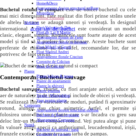
Home&Deco
Aranjamente design structural enRose
Buchetul rotund și compact
este de obicei buchetul cu cel
Monofleur
mai mici dimensiuni. Este realizat din flori prinse strâns unele
enRose Premium
de altele, la care se adaugă uneori și verdeață. În designul
Sărbători
Flori Valentine’s Day
internațional
acest tip de buchet
este considerat un model
Flori de 1 si 8 Martie
clasic, elegant, simplu. Româncele sunt foarte atașate de acest
Aranjamente florale de Paște
model și tind să îl prefere în continuare. Aceste buchete sunt
Aranjamente florale in dovleac
Flori Mihail și Gavril
preferate de minione și, de altfel, recomandate lor, dar se
Flori Sfantul Andrei
potrivesc de fapt oricui.
Aranjamente florale Craciun
Coronițe de Crăciun
Brazi de Crăciun
Plante
Plante balcon & terasa
Contemporan: Buchetul sauvage
Plante de apartament
Plante la ghiveci
Buchetul sauvage,
zburlit, cu flori aranjate aerisit, aduce un
Plante gradina
aer de naturalețe și de relaxare și include de obicei și verdeață.
Terarii / Minigrădini
Vase pentru plante
Se realizează într-o varietate de moduri, putând fi aproximativ
Corporate
rotund, alungit, sau chiar asimetric. Astfel, el permite și
Aranjamente design structural enRose
folosirea unor flori sau plante care s-ar încadra cu greu sau
Buchete de flori corporate
Abonamente Corporate
deloc într-un buchet compact rotund. Veți putea alege și pune
Nuntă
în valoare astfel specii ca anthuriumul, leucadendronul, irișii,
Buchete de mireasă / nașă
frunzele exotice de monstera sau iarba de pampas.
Lumânări de cununie