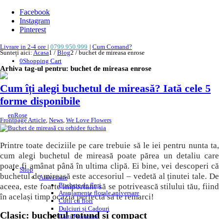
Facebook
Instagram
Pinterest
Livrare in 2-4 ore
|
0799.950.999
|
Cum Comand?
Sunteți aici:
Acasa
1
/
Blog
2
/
buchet de mireasa enrose
0
Shopping Cart
Arhiva tag-ul pentru:
buchet de mireasa enrose
Cum îți alegi buchetul de mireasă? Iată cele 5
forme disponibile
Frontpage Article
,
News
,
We Love Flowers
Printre toate deciziile pe care trebuie să le iei pentru nunta ta,
cum alegi buchetul de mireasă poate părea un detaliu care
poate fi amânat până în ultima clipă. Ei bine, vei descoperi că
Shop
buchetul de mireasă este accesoriul – vedetă al ținutei tale. De
Aniversare
Buchete de flori
aceea, este foarte important să se potrivească stilului tău, fiind
Aranjamente florale aniversare
în același timp ocazia perfectă să te remarci!
Cutii cu flori
Dulciuri și Cadouri
Clasic: buchetul rotund și compact
Cărți Frumoase