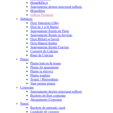
Home&Deco
Aranjamente design structural enRose
Monofleur
enRose Premium
Sărbători
Flori Valentine’s Day
Flori de 1 si 8 Martie
Aranjamente florale de Paște
Aranjamente florale in dovleac
Flori Mihail și Gavril
Flori Sfantul Andrei
Aranjamente florale Craciun
Coronițe de Crăciun
Brazi de Crăciun
Plante
Plante balcon & terasa
Plante de apartament
Plante la ghiveci
Plante gradina
Terarii / Minigrădini
Vase pentru plante
Corporate
Aranjamente design structural enRose
Buchete de flori corporate
Abonamente Corporate
Nuntă
Buchete de mireasă / nașă
Lumânări de cununie