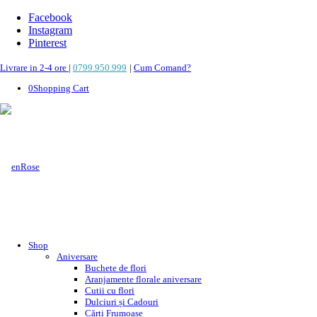
Facebook
Instagram
Pinterest
Livrare in 2-4 ore
|
0799.950.999
|
Cum Comand?
0
Shopping Cart
Shop
Aniversare
Buchete de flori
Aranjamente florale aniversare
Cutii cu flori
Dulciuri și Cadouri
Cărți Frumoase