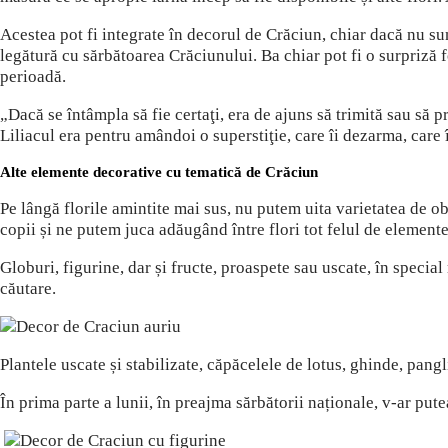
Acestea pot fi integrate în decorul de Crăciun, chiar dacă nu sun
legătură cu sărbătoarea Crăciunului. Ba chiar pot fi o surpriză f
perioadă.
„Dacă se întâmpla să fie certaţi, era de ajuns să trimită sau să pr
Liliacul era pentru amândoi o superstiţie, care îi dezarma, care
Alte elemente decorative cu tematică de Crăciun
Pe lângă florile amintite mai sus, nu putem uita varietatea de 
copii și ne putem juca adăugând între flori tot felul de elemente s
Globuri, figurine, dar și fructe, proaspete sau uscate, în speci
căutare.
Plantele uscate și stabilizate, căpăcelele de lotus, ghinde, pangl
În prima parte a lunii, în preajma sărbătorii naționale, v-ar put