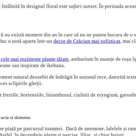
întâlnită în designul floral este
safari sunset
. În perioada acea
 că nu există moment din an în care să nu ne putem bucura de o v
duc o notă aparte într-un
decor de Crăciun mai sofisticat
, mai c
cele mai rezistente plante tăiate
, anthurium în nuanțe de roșu î
orane sau inspirate de ikebana.
ement natural deosebit de îndrăgit în sezonul rece, datorită tex
cces sclipirile gheții.
freziile, hortensiile, lisianthusul, ciulinii de eryngium, garoafe
ă pe piață pe parcursul toamnei. Dacă de anemone, lalelele și r
Astfel, în decembrie găsim și narcise, liliac, și chiar bujori.