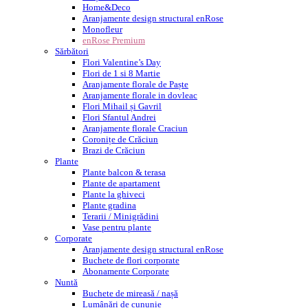
Home&Deco
Aranjamente design structural enRose
Monofleur
enRose Premium
Sărbători
Flori Valentine’s Day
Flori de 1 si 8 Martie
Aranjamente florale de Paște
Aranjamente florale in dovleac
Flori Mihail și Gavril
Flori Sfantul Andrei
Aranjamente florale Craciun
Coronițe de Crăciun
Brazi de Crăciun
Plante
Plante balcon & terasa
Plante de apartament
Plante la ghiveci
Plante gradina
Terarii / Minigrădini
Vase pentru plante
Corporate
Aranjamente design structural enRose
Buchete de flori corporate
Abonamente Corporate
Nuntă
Buchete de mireasă / nașă
Lumânări de cununie