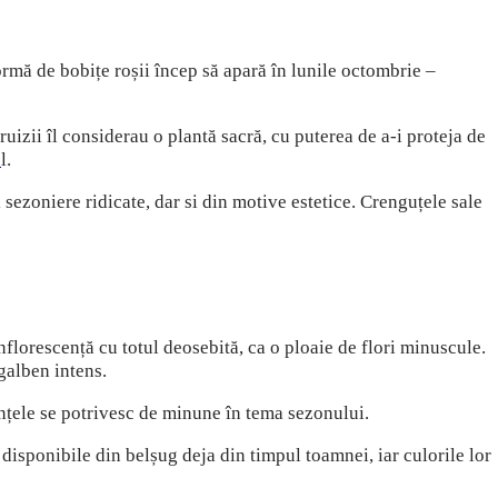
formă de bobițe roșii încep să apară în lunile octombrie –
ruizii îl considerau o plantă sacră, cu puterea de a-i proteja de
u
l.
i sezoniere ridicate, dar si din motive estetice. Crenguțele sale
inflorescență cu totul deosebită, ca o ploaie de flori minuscule.
 galben intens.
anțele se potrivesc de minune în tema sezonului.
 disponibile din belșug deja din timpul toamnei, iar culorile lor