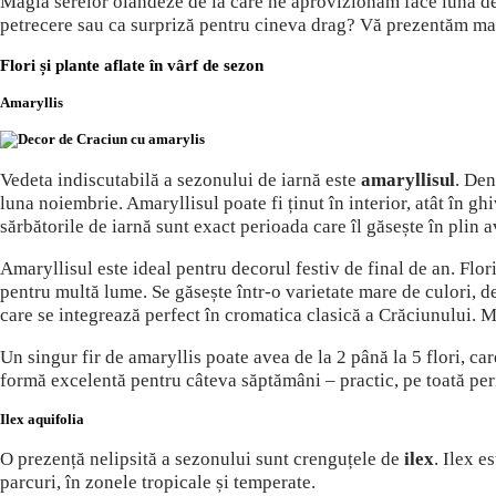
Magia serelor olandeze de la care ne aprovizionăm face luna dece
petrecere sau ca surpriză pentru cineva drag? Vă prezentăm mai j
Flori și plante aflate în vârf de sezon
Amaryllis
Vedeta indiscutabilă a sezonului de iarnă este
amaryllisul
. Den
luna noiembrie. Amaryllisul poate fi ținut în interior, atât în gh
sărbătorile de iarnă sunt exact perioada care îl găsește în plin 
Amaryllisul este ideal pentru decorul festiv de final de an. Flor
pentru multă lume. Se găsește într-o varietate mare de culori, de
care se integrează perfect în cromatica clasică a Crăciunului. Ma
Un singur fir de
amaryllis poate avea de la 2 până la 5 flori, car
formă excelentă pentru câteva săptămâni – practic, pe toată per
Ilex aquifolia
O prezență nelipsită a sezonului sunt crenguțele de
ilex
. Ilex e
parcuri, în zonele tropicale și temperate.