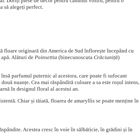
al.
Doriți piese de decor pentru căminul vostru, pentru o
a să alegeți perfect.
tă floare originară din America de Sud înflorește începând cu
u apă. Alături de
Poinsettia
(binecunoscuta
Crăciuniță
)
 îns
ă parfumul puternic al acestora, care poate fi sufocant
te două nuanțe. Cea mai răspândită culoare a sa este roșul intens,
rnă în designul floral al acestui an.
istentă. Chiar și tăiată, floarea de amaryllis se poate menține în
ăspândite. Acestea cresc în voie în sălbăticie, în grădini și în