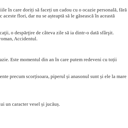
ile în care doriți să faceți un cadou cu o ocazie personală, fără
 aceste flori, dar nu se așteaptă să le găsească în această
ţii, o despărţire de câteva zile să ia dintr-o dată sfârşit.
u roman, Accidentul.
cazie. Este momentul din an în care putem redeveni cu toții
mente precum scorțisoara, piperul și anasonul sunt și ele la mare
ui un caracter vesel și jucăuș.
.