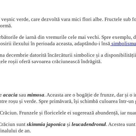
t veșnic verde, care dezvoltă vara mici flori albe. Fructele sub 
 formă.
sărbătorile de iarnă din vremurile cele mai vechi. Spre exemplu, d
olosirii ilexului în perioada aceasta, adaptându-i însă
simbolism
una decembrie datorită încărcăturii simbolice și a disponibilități
ițele roșii oferă savoarea crăciunească îndrăgită.
te
acacia
sau
mimosa
. Aceasta are o bogăție de frunze, dar și o 
ntre roșu și verde. Spre primăvară, își schimbă culoarea într-un
 Crăciun. Frunzele și floricelele ei sugerează abundență, iar nu
Crăciun sunt
skimmia
japonica
și
leucadendronul
. Acestea sunt
finalului de an.