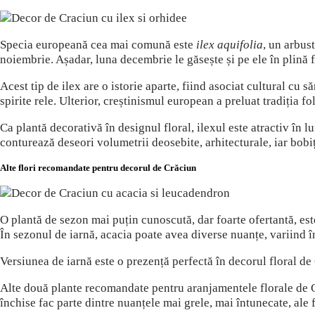
Specia europeană cea mai comună este
ilex aquifolia
, un arbus
noiembrie. Așadar, luna decembrie le găsește și pe ele în plină
Acest tip de ilex are o istorie aparte, fiind asociat cultural cu 
spirite rele. Ulterior, creștinismul european a preluat tradiția f
Ca plantă decorativă în designul floral, ilexul este atractiv în l
conturează deseori volumetrii deosebite, arhitecturale, iar bob
Alte flori recomandate pentru decorul de Crăciun
O plantă de sezon mai puțin cunoscută, dar foarte ofertantă, es
În sezonul de iarnă, acacia poate avea diverse nuanțe, variind î
Versiunea de iarnă este o prezență perfectă în decorul floral de
Alte două plante recomandate pentru aranjamentele florale de 
închise fac parte dintre nuanțele mai grele, mai întunecate, ale 