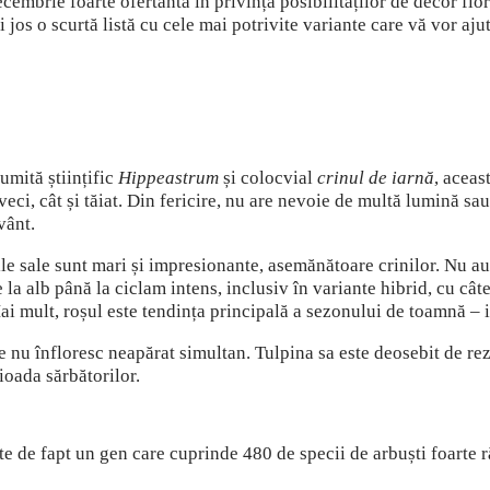
mbrie foarte ofertantă în privința posibilităților de decor flor
os o scurtă listă cu cele mai potrivite variante care vă vor ajut
umită științific
Hippeastrum
și colocvial
crinul de iarnă
, aceas
iveci, cât și tăiat. Din fericire, nu are nevoie de multă lumină sa
avânt.
ile sale sunt mari și impresionante, asemănătoare crinilor. Nu au
 la alb până la ciclam intens, inclusiv în variante hibrid, cu câ
i mult, roșul este tendința principală a sezonului de toamnă – ia
e nu înfloresc neapărat simultan. Tulpina sa este deosebit de rez
ioada sărbătorilor.
ste de fapt un gen care cuprinde 480 de specii de arbuști foarte r