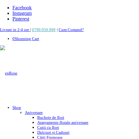
Facebook
Instagram
Pinterest
Livrare in 2-4 ore
|
0799.950.999
|
Cum Comand?
0
Shopping Cart
Shop
Aniversare
Buchete de flori
Aranjamente florale aniversare
Cutii cu flori
Dulciuri și Cadouri
Cărți Frumoase