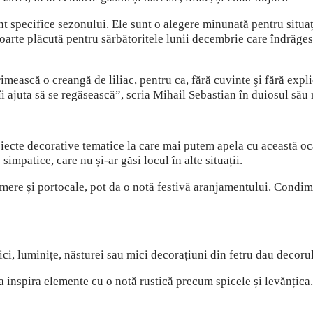
t specifice sezonului. Ele sunt o alegere minunată pentru situați
oarte plăcută pentru sărbătoritele lunii decembrie care îndrăgesc
imească o creangă de liliac, pentru ca, fără cuvinte şi fără explica
 îi ajuta să se regăsească”, scria Mihail Sebastian în duiosul să
obiecte decorative tematice la care mai putem apela cu această o
impatice, care nu și-ar găsi locul în alte situații.
al mere și portocale, pot da o notă festivă aranjamentului. Condi
ici, luminițe, năsturei sau mici decorațiuni din fetru dau decorul
ea inspira elemente cu o notă rustică precum spicele și levănțica