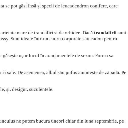
sta se pot găsi însă și specii de leucadendron conifere, care
arietate mare de trandafiri si de orhidee. Dacă
trandafirii
sunt
lassy. Sunt ideale într-un cadru corporate sau cadou pentru
și găsește ușor locul în aranjamentele de sezon. Forma sa
turii sale. De asemenea, albul său pufos amintește de zăpadă. Pe
le, și, desigur, suculentele.
anunculus ne putem bucura uneori chiar din luna septembrie, pe