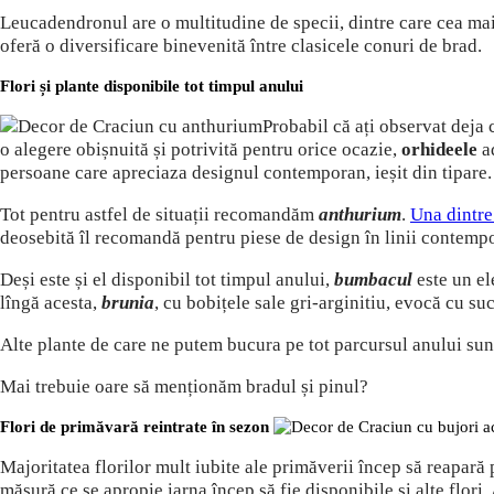
Leucadendronul are o multitudine de specii, dintre care cea mai 
oferă o diversificare binevenită între clasicele conuri de brad.
Flori și plante disponibile tot timpul anului
Probabil că ați observat deja
o alegere obișnuită și potrivită pentru orice ocazie,
orhideele
a
persoane care apreciaza designul contemporan, ieșit din tipare.
Tot pentru astfel de situații recomandăm
anthurium
.
Una dintre 
deosebită îl recomandă pentru piese de design în linii contemp
Deși este și el disponibil tot timpul anului,
bumbacul
este un el
lîngă acesta,
brunia
, cu bobițele sale gri-arginitiu, evocă cu su
Alte plante de care ne putem bucura pe tot parcursul anului sunt 
Mai trebuie oare să menționăm bradul și pinul?
Flori de primăvară reintrate în sezon
Majoritatea florilor mult iubite ale primăverii încep să reapar
măsură ce se apropie iarna încep să fie disponibile și alte flori. 