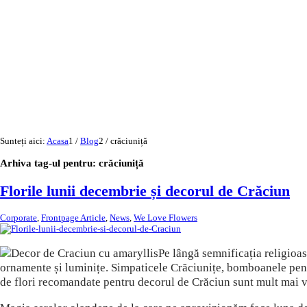
Sunteți aici:
Acasa
1
/
Blog
2
/
crăciuniță
Arhiva tag-ul pentru:
crăciuniță
Florile lunii decembrie și decorul de Crăciun
Corporate
,
Frontpage Article
,
News
,
We Love Flowers
Pe lângă semnificația religioas
ornamente și luminițe. Simpaticele Crăciunițe, bomboanele pentr
de flori recomandate pentru decorul de Crăciun sunt mult mai va