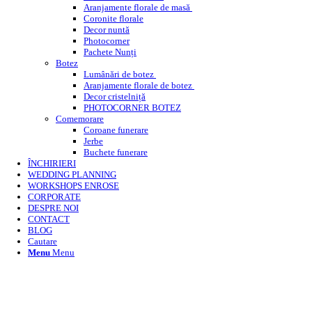
Aranjamente florale de masă
Coronite florale
Decor nuntă
Photocorner
Pachete Nunți
Botez
Lumânări de botez
Aranjamente florale de botez
Decor cristelniță
PHOTOCORNER BOTEZ
Comemorare
Coroane funerare
Jerbe
Buchete funerare
ÎNCHIRIERI
WEDDING PLANNING
WORKSHOPS ENROSE
CORPORATE
DESPRE NOI
CONTACT
BLOG
Cautare
Menu
Menu