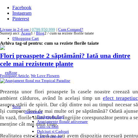
Facebook
Instagram
Pinterest
Livrare in 2-4 ore
|
0799.950.999
|
Cum Comand?
Sunteți aici:
Acasa
1
/
Blog
2
/
cum sa reziste florile taiate
0
Shopping Cart
Arhiva tag-ul pentru:
cum sa reziste florile taiate
Flori proaspete 2 săptămâni? Iată una dintre
cele mai rezistente plante
Frontpage Article
,
We Love Flowers
Prezența unor flori proaspete în casele noastre creează un
ambient călduros, având în același timp un
efect terapetiuc
asupra stării de spirit. Dar câți dintre noi au timpul necesar să
Shop
își cumpere flori de mai multe ori pe săptămână? Odată ajunse
Aniversare
Buchete de flori
în vază, florile tăiate trebuie îngrijite corespunzător pentru a se
Aranjamente florale aniversare
menține cât mai mult timp.
Cutii cu flori
Dulciuri și Cadouri
Realitatea este că însă nu toți avem dispoziția necesară pentru
Cărți Frumoase