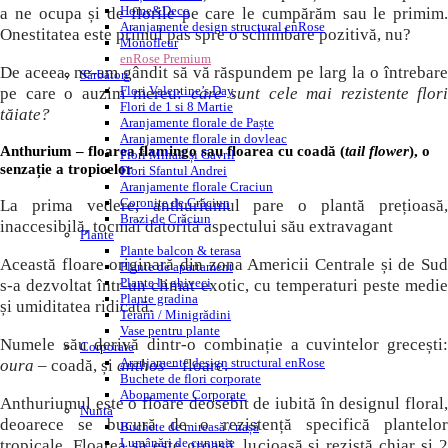
Home&Deco
a ne ocupa și de florile pe care le cumpărăm sau le primim.
Aranjamente design structural enRose
Onestitatea este primul pas spre o schimbare pozitivă, nu?
Monofleur
enRose Premium
De aceea, ne-am gândit să vă răspundem pe larg la o întrebare
Sărbători
Flori Valentine’s Day
pe care o auzim mereu:
care sunt cele mai rezistente flori
Flori de 1 si 8 Martie
tăiate?
Aranjamente florale de Paște
Aranjamente florale in dovleac
Anthurium – floarea flamingo sau floarea cu coadă (
tail flower
), o
Flori Mihail și Gavril
senzație a tropicelor
Flori Sfantul Andrei
Aranjamente florale Craciun
Coronițe de Crăciun
La prima vedere, anthuriumul pare o plantă prețioasă,
Brazi de Crăciun
inaccesibilă, tocmai datorită aspectului său extravagant
Plante
Plante balcon & terasa
Această floare originară din zona Americii Centrale și de Sud
Plante de apartament
Plante la ghiveci
s-a dezvoltat într-un climat exotic, cu temperaturi peste medie
Plante gradina
și umiditatea ridicată.
Terarii / Minigrădini
Vase pentru plante
Numele său derivă dintr-o combinație a cuvintelor grecești:
Corporate
Aranjamente design structural enRose
oura –
coadă, și
anthos –
floare.
Buchete de flori corporate
Abonamente Corporate
Anthuriumul este o floare deosebit de iubită în designul floral,
Nuntă
deoarece se bucură de o rezistență specifică plantelor
Buchete de mireasă / nașă
Lumânări de cununie
tropicale. Floarea sa este groasă, lucioasă și rezistă chiar și 2