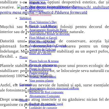
stabilizate s-au impus ca opțiuni deopotrivă estetice, dar și
Home&Deco
Aranjamente design structural enRose
creative.
Decor cu mușchi stabilizat
Monofleur
pentru masa mirilor – tematică Pădurea fermecată
enRose Premium
Sărbători
Flori Valentine’s Day
Flori de 1 si 8 Martie
Mușchii sau lichenii stabilizați folosiți pentru decorul de
Aranjamente florale de Paște
interior sau de eveniment sunt elemente naturale.
Aranjamente florale in dovleac
Flori Mihail și Gavril
Datorită unui proces special de conservare, aceștia își
Flori Sfantul Andrei
Aranjamente florale Craciun
păstrează forma decorativă și culoarea pentru un timp
Coronițe de Crăciun
îndelungat. Mușchiul și lichenii stabilizați au un aspect pufos,
Brazi de Crăciun
flexibil.
Plante
Plante balcon & terasa
Plante de apartament
Plantele stabilizate sunt plante supuse unui proces ecologic de
Plante la ghiveci
stabilizare: pentru obținerea lor, se înlocuiește seva naturală cu
Plante gradina
nutrienți 100% biodegradabili.
Terarii / Minigrădini
Vase pentru plante
Corporate
Astfel, ele nu mai au nevoie de lumină și apă, surse esențiale
Aranjamente design structural enRose
ale fotosintezei plantelor.
Buchete de flori corporate
Abonamente Corporate
Drept urmare, nu atrag insectele și nu găzduiesc niciun fel de
Nuntă
Buchete de mireasă / nașă
organisme cu potențial dăunător.
Lumânări de cununie