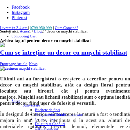
Facebook
Instagram
Pinterest
Livrare in 2-4 ore
|
0799.950.999
|
Cum Comand?
Sunteți aici:
Acasa
1
/
Blog
2
/
decor cu mușchi stabilizat
0
Shopping Cart
Arhiva tag-ul pentru:
decor cu mușchi stabilizat
Cum se întreține un decor cu mușchi stabilizat
Frontpage Article
,
News
Ultimii ani au înregistrat o creștere a cererilor pentru un
decor cu mușchi stabilizat, atât ca design floral pentru
locuințe sau birouri, cât și pentru evenimente
majore. Mușchii sau lichenii stabilizați sunt o opțiune inedită
Shop
pentru decor, fiind ușor de folosit și versatili.
Aniversare
Buchete de flori
În designul de interior, reîntoarcerea la natură a fost o tendință
Aranjamente florale aniversare
Cutii cu flori
majoră în anul 2019, menținută și în acest an. Alături de
Dulciuri și Cadouri
materialele naturale, precum lemnul, elementele verzi
Cărți Frumoase