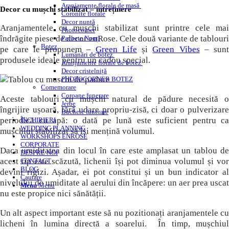
Aranjamente florale de masă
Decor cu mușchi stabilizat – întreținere
Coronite florale
Decor nuntă
Aranjamentele cu mușchi stabilizat sunt printre cele mai
Photocorner
îndrăgite piese de decor enRose. Cele două variante de tablouri
Pachete Nunți
Botez
pe care le propunem –
Green Life
și
Green Vibes
– sun
Lumânări de botez
produsele ideale pentru un cadou special.
Aranjamente florale de botez
Decor cristelniță
PHOTOCORNER BOTEZ
Comemorare
Coroane funerare
Aceste tablouri cu mușchi natural de pădure necesită o
Jerbe
îngrijire ușoară, fără udare propriu-zisă, ci doar o pulverizare
Buchete funerare
periodică cu apă: o dată pe lună este suficient pentru ca
ÎNCHIRIERI
WEDDING PLANNING
mușchiul stabilizat să își mențină volumul.
WORKSHOPS ENROSE
CORPORATE
Daca umiditatea din locul în care este amplasat un tablou de
DESPRE NOI
acest tip este scăzută, lichenii își pot diminua volumul și vor
CONTACT
BLOG
devini rigizi. Așadar, ei pot constitui și un bun indicator al
Cautare
nivelului de umiditate al aerului din încăpere: un aer prea uscat
Menu
Menu
nu este propice nici sănătății.
Un alt aspect important este să nu pozitionați aranjamentele cu
licheni în lumina directă a soarelui. În timp, mușchiul