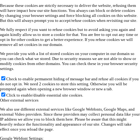
Because these cookies are strictly necessary to deliver the website, refusing them
will have impact how our site functions. You always can block or delete cookies
by changing your browser settings and force blocking all cookies on this website.
But this will always prompt you to accept/refuse cookies when revisiting our site.
We fully respect if you want to refuse cookies but to avoid asking you again and
again kindly allow us to store a cookie for that. You are free to opt out any time or
opt in for other cookies to get a better experience. If you refuse cookies we will
remove all set cookies in our domain.
We provide you with a list of stored cookies on your computer in our domain so
you can check what we stored. Due to security reasons we are not able to show or
modify cookies from other domains. You can check these in your browser security
settings.
Check to enable permanent hiding of message bar and refuse all cookies if you
do not opt in. We need 2 cookies to store this setting. Otherwise you will be
prompted again when opening a new browser window or new a tab.
Click to enable/disable essential site cookies.
Other external services
We also use different external services like Google Webfonts, Google Maps, and
external Video providers. Since these providers may collect personal data like your
IP address we allow you to block them here. Please be aware that this might
heavily reduce the functionality and appearance of our site. Changes will take
effect once you reload the page.
Google Webfont Settings: