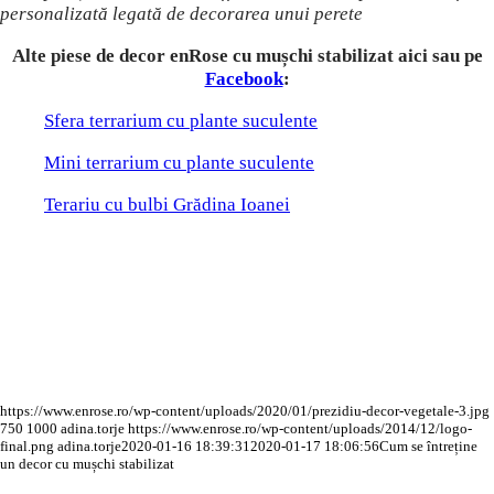
personalizată legată de decorarea unui perete
Alte piese de decor enRose cu mușchi stabilizat aici sau pe
Facebook
:
Sfera terrarium cu plante suculente
Mini terrarium cu plante suculente
Terariu cu bulbi Grădina Ioanei
https://www.enrose.ro/wp-content/uploads/2020/01/prezidiu-decor-vegetale-3.jpg
750
1000
adina.torje
https://www.enrose.ro/wp-content/uploads/2014/12/logo-
final.png
adina.torje
2020-01-16 18:39:31
2020-01-17 18:06:56
Cum se întreține
un decor cu mușchi stabilizat