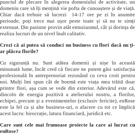
punctul de plecare în alegerea domeniului de activitate, un
domeniu care să îți mențină vie pofta de cunoaștere și de viață.
Chiar dacă trebuie să lucrezi 14-17 ore pe zi în anumite
perioade, poți trece mai ușor peste toate și să nu te simți
extenuat. Din pasiune provin atât entuziasmul, cât și dorința de
realiza lucruri de un nivel înalt calitativ.
Crezi că ai putea să conduci un business cu flori dacă nu ți-
ar plăcea florile?
Cu siguranță nu. Sunt atâtea domenii și nișe în această
minunată lume, încât cred că fiecare ne putem găsi satisfacția
profesională în antreprenoriat rezonând cu ceva croit pentru
noi. Mulți îmi spun cât de boemă este viața mea trăită doar
printre flori, așa cum se vede din exterior. Adevărul este că,
dincolo de energia pozitivă a atelierului nostru, a florilor,
echipei, precum și a evenimentelor (exclusiv fericite), enRose
este la fel ca și alte business-uri, o afacere cu tot ce împlică
acest lucru: birocrație, latura financiară, juridică etc.
Care sunt cele mai frumoase proiecte la care ai lucrat cu
enRose?