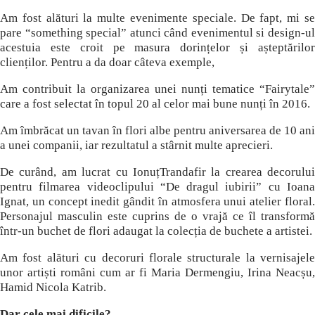
Am fost alături la multe evenimente speciale. De fapt, mi se
pare “something special” atunci când evenimentul si design-ul
acestuia este croit pe masura dorințelor și așteptărilor
clienților. Pentru a da doar câteva exemple,
Am contribuit la organizarea unei nunți tematice “Fairytale”
care a fost selectat în topul 20 al celor mai bune nunți în 2016.
Am îmbrăcat un tavan în flori albe pentru aniversarea de 10 ani
a unei companii, iar rezultatul a stârnit multe aprecieri.
De curând, am lucrat cu IonuțTrandafir la crearea decorului
pentru filmarea videoclipului “De dragul iubirii” cu Ioana
Ignat, un concept inedit gândit în atmosfera unui atelier floral.
Personajul masculin este cuprins de o vrajă ce îl transformă
într-un buchet de flori adaugat la colecția de buchete a artistei.
Am fost alături cu decoruri florale structurale la vernisajele
unor artiști români cum ar fi Maria Dermengiu, Irina Neacșu,
Hamid Nicola Katrib.
Dar cele mai dificile?