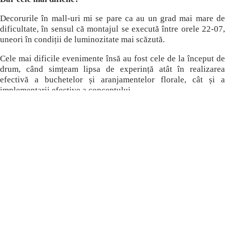
Decorurile în mall-uri mi se pare ca au un grad mai mare de
dificultate, în sensul că montajul se execută între orele 22-07,
uneori în condiții de luminozitate mai scăzută.
Cele mai dificile evenimente însă au fost cele de la început de
drum, când simțeam lipsa de experință atât în realizarea
efectivă a buchetelor și aranjamentelor florale, cât și a
implementarii efective a conceptului.
Nu contează că tu personal faci totul ca la carte, atâta timp cât
depinzi de colaboratori și furnizori. Este un întreg lanț în care
fiecare verigă poate influența buna funcționare a celorlalte,
mai ales că lucrăm cu deadline-uri strânse. Astfel, am realizat
că trebuie sa fiu extrem de precaută și să nu fac promisiuni pe
care nu sunt convinsă că pot să le onorez. Un management
eficient al timpului reprezintă constant o provocare.
Ce înseamnă, astăzi, să fii antreprenor? La ce a trebuit să
renunți?
Consider că este foarte important să fii ancorat în realitate