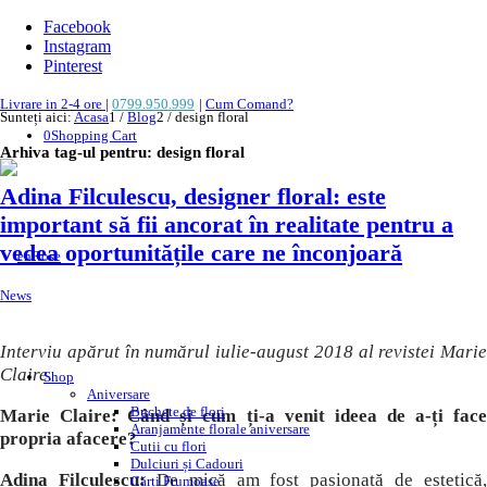
Facebook
Instagram
Pinterest
Livrare in 2-4 ore
|
0799.950.999
|
Cum Comand?
Sunteți aici:
Acasa
1
/
Blog
2
/
design floral
0
Shopping Cart
Arhiva tag-ul pentru:
design floral
Adina Filculescu, designer floral: este
important să fii ancorat în realitate pentru a
vedea oportunitățile care ne înconjoară
News
Interviu apărut în numărul iulie-august 2018 al revistei Marie
Claire.
Shop
Aniversare
Buchete de flori
Marie Claire: Când și cum ți-a venit ideea de a-ți face
Aranjamente florale aniversare
propria afacere?
Cutii cu flori
Dulciuri și Cadouri
Adina Filculescu:
De mică am fost pasionată de estetică,
Cărți Frumoase