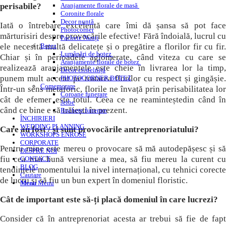
perisabile?
Aranjamente florale de masă
Coronite florale
Decor nuntă
Iată o întrebare excelentă care îmi dă șansa să pot face
Photocorner
mărturisiri despre provocările efective! Fără îndoială, lucrul cu
Pachete Nunți
ele necesită multă delicatețe și o pregătire a florilor fir cu fir.
Botez
Lumânări de botez
Chiar și în perioadele aglomerate, când viteza cu care se
Aranjamente florale de botez
realizează aranjamentele este cheie în livrarea lor la timp,
Decor cristelniță
punem mult accent pe tratarea florilor cu respect și gingășie.
PHOTOCORNER BOTEZ
Comemorare
Într-un sens metaforic, florile ne învață prin perisabilitatea lor
Coroane funerare
cât de efemer este totul. Ceea ce ne reaminteștedin când în
Jerbe
când ce bine e să trăiești în prezent.
Buchete funerare
ÎNCHIRIERI
WEDDING PLANNING
Care au fost / și sunt provocările antreprenoriatului?
WORKSHOPS ENROSE
CORPORATE
Pentru mine este mereu o provocare să mă autodepășesc și să
DESPRE NOI
fiu cea mai bună versiune a mea, să fiu mereu la curent cu
CONTACT
BLOG
tendințele momentului la nivel internațional, cu tehnici corecte
Cautare
de lucru și să fiu un bun expert în domeniul floristic.
Menu
Menu
Cât de important este să-ți placă domeniul în care lucrezi?
Consider că în antreprenoriat acesta ar trebui să fie de fapt