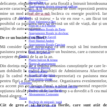
Home&Deco
delicatețe, eleganță și stil, iar arta florală a întrunit întotdeauna
Aranjamente design structural enRose
aceste caracteristici. A fi înconjurată de flori reprezintă pentru
Monofleur
mine un mod ideal de a mă încărca cu energie pozitivă. Iar
enRose Premium
Sărbători
pentru că am decis să traiesc « la vie en rose », am făcut tot
Flori Valentine’s Day
posibilul ca pasiunea mea să devină un stil de viață, dar și un
Flori de 1 si 8 Martie
mijloc de auto-susținere.
Aranjamente florale de Paște
Aranjamente florale in dovleac
Flori Mihail și Gavril
De ce un business cu flori?
Flori Sfantul Andrei
Aranjamente florale Craciun
Mă consider foarte norocoasa că am reușit să îmi transform
Coronițe de Crăciun
pasiunea pentru flori treptat într-un business, care a cunoscut o
Brazi de Crăciun
Plante
creștere organică de la an la an.
Plante balcon & terasa
Plante de apartament
Din dorința mea de a îmbina armonios cunoștințele pe care le-
Plante la ghiveci
am dobândit în cadrul Facultății de Administrarea Afacerilor
Plante gradina
Terarii / Minigrădini
(și în cadrul cursurilor de antreprenoriat) cu pasiunea mea
Vase pentru plante
pentru flori a luat naștere enRose. Organizarea evenimentelor,
Corporate
cu accent pus pe design floral, a părut la momentul respectiv
Aranjamente design structural enRose
opțiunea ideală pentru mine, iar în timp s-a dovedit a fi cea mai
Buchete de flori corporate
Abonamente Corporate
bună alegere.
Nuntă
Buchete de mireasă / nașă
Cât de greu e să lucrezi cu florile, care sunt atât de
Lumânări de cununie