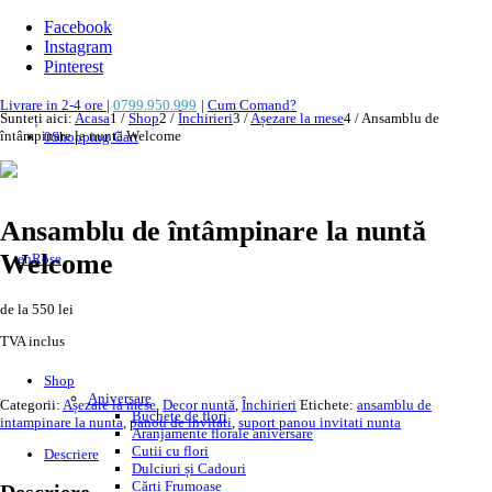
Facebook
Instagram
Pinterest
Livrare in 2-4 ore
|
0799.950.999
|
Cum Comand?
Sunteți aici:
Acasa
1
/
Shop
2
/
Închirieri
3
/
Așezare la mese
4
/
Ansamblu de
întâmpinare la nuntă Welcome
0
Shopping Cart
NOU!
Ansamblu de întâmpinare la nuntă
Welcome
de la 550 lei
TVA inclus
Shop
Aniversare
Categorii:
Așezare la mese
,
Decor nuntă
,
Închirieri
Etichete:
ansamblu de
Buchete de flori
intampinare la nunta
,
panou de invitati
,
suport panou invitati nunta
Aranjamente florale aniversare
Cutii cu flori
Descriere
Dulciuri și Cadouri
Cărți Frumoase