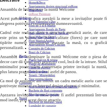
Descriere
Home&Deco
Aranjamente design structural enRose
Ansamblu de întâmpinare la nuntă Welcome
Monofleur
enRose Premium
Sărbători
Acest panou cu grafica așezării la mese a invitaților poate fi
Flori Valentine’s Day
alegerea potrivita evenimentului dumneavoastră.
Flori de 1 si 8 Martie
Aranjamente florale de Paște
Cadrul este realizat dintr-o structură metalică aurie, de care
Aranjamente florale in dovleac
Flori Mihail și Gavril
este prins un panou de înaltă calitate (forex) pe care sunt
Flori Sfantul Andrei
tipărite numele persoanelor așezate la masă, cu o grafică
Aranjamente florale Craciun
personalizată.
Coronițe de Crăciun
Brazi de Crăciun
Plante
Ansamblu de întâmpinare la nuntă Welcome este o piesa de
Plante balcon & terasa
decor care dă tonul unei petreceri cool, încă de la intrare. Stilul
Plante de apartament
minimalist poate stârni conversația printre invitații la nuntă,
Plante la ghiveci
plus latura pragmatică a unui astfel de panou.
Plante gradina
Terarii / Minigrădini
Vase pentru plante
Ca mod de susținere am folosit un cadru metalic auriu care se
Corporate
potrivește minunat cu întregul design elegant și minimalist.
Aranjamente design structural enRose
Buchete de flori corporate
Abonamente Corporate
Așezarea invitaților la mese poate fi astfel prezentată într-un
Nuntă
mod inedit, prin acest decor atractiv.
Buchete de mireasă / nașă
Lumânări de cununie