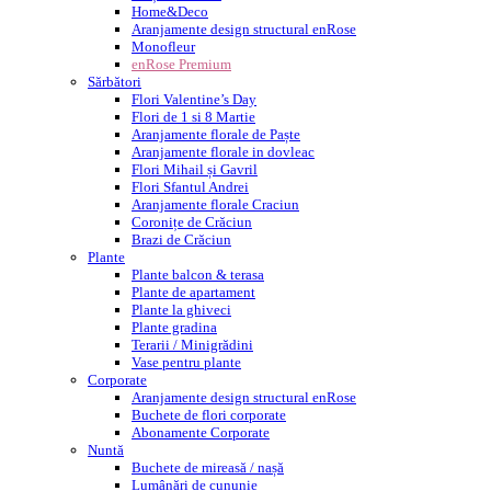
Home&Deco
Aranjamente design structural enRose
Monofleur
enRose Premium
Sărbători
Flori Valentine’s Day
Flori de 1 si 8 Martie
Aranjamente florale de Paște
Aranjamente florale in dovleac
Flori Mihail și Gavril
Flori Sfantul Andrei
Aranjamente florale Craciun
Coronițe de Crăciun
Brazi de Crăciun
Plante
Plante balcon & terasa
Plante de apartament
Plante la ghiveci
Plante gradina
Terarii / Minigrădini
Vase pentru plante
Corporate
Aranjamente design structural enRose
Buchete de flori corporate
Abonamente Corporate
Nuntă
Buchete de mireasă / nașă
Lumânări de cununie