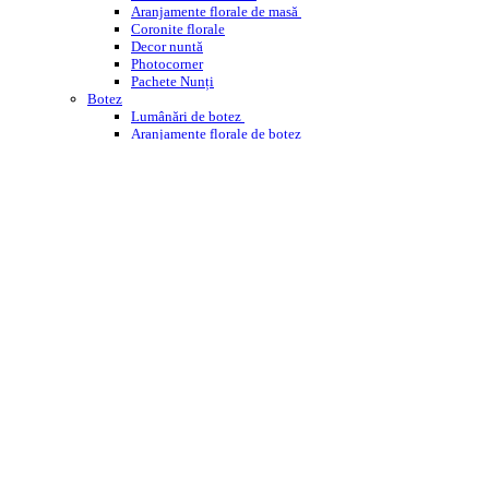
Aranjamente florale de masă
Coronite florale
Decor nuntă
Photocorner
Pachete Nunți
Botez
Lumânări de botez
Aranjamente florale de botez
Decor cristelniță
PHOTOCORNER BOTEZ
Comemorare
Coroane funerare
Jerbe
Buchete funerare
ÎNCHIRIERI
WEDDING PLANNING
WORKSHOPS ENROSE
CORPORATE
DESPRE NOI
CONTACT
BLOG
Cautare
Menu
Menu