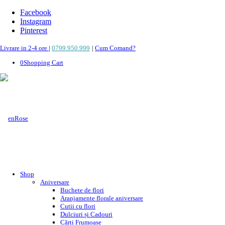
Facebook
Instagram
Pinterest
Livrare in 2-4 ore
|
0799.950.999
|
Cum Comand?
0
Shopping Cart
Shop
Aniversare
Buchete de flori
Aranjamente florale aniversare
Cutii cu flori
Dulciuri și Cadouri
Cărți Frumoase