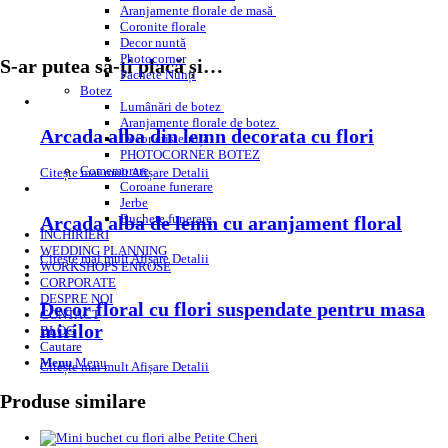
Aranjamente florale de masă
Coronite florale
Decor nuntă
Photocorner
S-ar putea să-ți placă și…
Pachete Nunți
Botez
Lumânări de botez
Aranjamente florale de botez
Arcada alba din lemn decorata cu flori
Decor cristelniță
PHOTOCORNER BOTEZ
Comemorare
Citește mai mult
Afișare Detalii
Coroane funerare
Jerbe
Buchete funerare
Arcada alba de lemn cu aranjament floral
ÎNCHIRIERI
WEDDING PLANNING
Citește mai mult
Afișare Detalii
WORKSHOPS ENROSE
CORPORATE
DESPRE NOI
Decor floral cu flori suspendate pentru masa
CONTACT
mirilor
BLOG
Cautare
Menu
Menu
Citește mai mult
Afișare Detalii
Produse similare