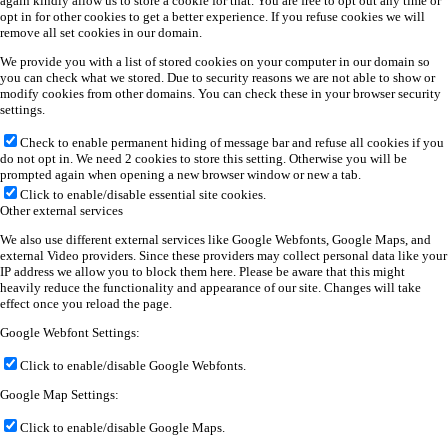
again kindly allow us to store a cookie for that. You are free to opt out any time or
opt in for other cookies to get a better experience. If you refuse cookies we will
remove all set cookies in our domain.
We provide you with a list of stored cookies on your computer in our domain so
you can check what we stored. Due to security reasons we are not able to show or
modify cookies from other domains. You can check these in your browser security
settings.
Check to enable permanent hiding of message bar and refuse all cookies if you
do not opt in. We need 2 cookies to store this setting. Otherwise you will be
prompted again when opening a new browser window or new a tab.
Click to enable/disable essential site cookies.
Other external services
We also use different external services like Google Webfonts, Google Maps, and
external Video providers. Since these providers may collect personal data like your
IP address we allow you to block them here. Please be aware that this might
heavily reduce the functionality and appearance of our site. Changes will take
effect once you reload the page.
Google Webfont Settings:
Click to enable/disable Google Webfonts.
Google Map Settings:
Click to enable/disable Google Maps.