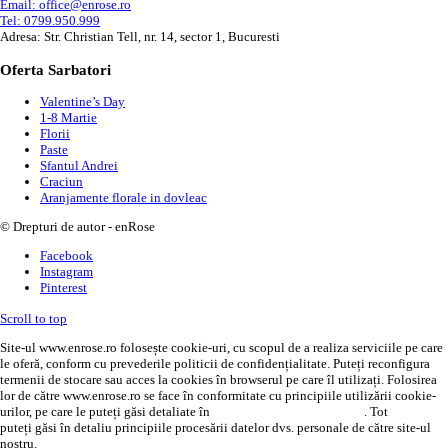
Email: office@enrose.ro
Tel: 0799.950.999
Adresa: Str. Christian Tell, nr. 14, sector 1, Bucuresti
Oferta Sarbatori
Valentine’s Day
1-8 Martie
Florii
Paste
Sfantul Andrei
Craciun
Aranjamente florale in dovleac
© Drepturi de autor - enRose
Facebook
Instagram
Pinterest
Scroll to top
Site-ul www.enrose.ro folosește cookie-uri, cu scopul de a realiza serviciile pe care
le oferă, conform cu prevederile politicii de confidențialitate. Puteți reconfigura
termenii de stocare sau acces la cookies în browserul pe care îl utilizați. Folosirea
lor de către www.enrose.ro se face în conformitate cu principiile utilizării cookie-
urilor, pe care le puteți găsi detaliate în
politica de confidențialitate
. Tot
AICI
puteți găsi în detaliu principiile procesării datelor dvs. personale de către site-ul
nostru.