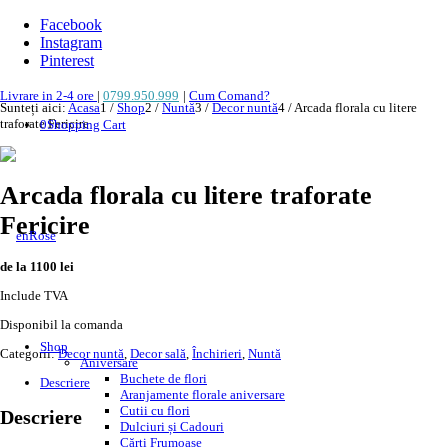
Facebook
Instagram
Pinterest
Livrare in 2-4 ore
|
0799.950.999
|
Cum Comand?
Sunteți aici:
Acasa
1
/
Shop
2
/
Nuntă
3
/
Decor nuntă
4
/
Arcada florala cu litere
traforate Fericire
0
Shopping Cart
Arcada florala cu litere traforate
Fericire
de la 1100 lei
Include TVA
Disponibil la comanda
Shop
Categorii:
Decor nuntă
,
Decor sală
,
Închirieri
,
Nuntă
Aniversare
Buchete de flori
Descriere
Aranjamente florale aniversare
Cutii cu flori
Descriere
Dulciuri și Cadouri
Cărți Frumoase