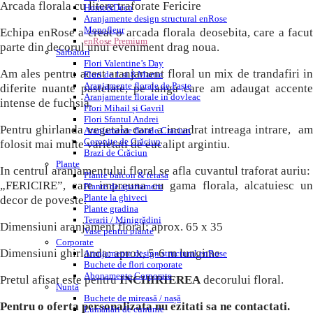
Arcada florala cu litere traforate Fericire
Home&Deco
Aranjamente design structural enRose
Monofleur
Echipa enRose a creat o arcada florala deosebita, care a facut
enRose Premium
parte din decorul unui eveniment drag noua.
Sărbători
Flori Valentine’s Day
Am ales pentru acest aranjament floral un mix de trandafiri in
Flori de 1 si 8 Martie
Aranjamente florale de Paște
diferite nuante pastelate, pe langa care am adaugat accente
Aranjamente florale in dovleac
intense de fuchsia.
Flori Mihail și Gavril
Flori Sfantul Andrei
Pentru ghirlanda vegetala care a incadrat intreaga intrare, am
Aranjamente florale Craciun
Coronițe de Crăciun
folosit mai multe varietati de eucalipt argintiu.
Brazi de Crăciun
Plante
In centrul aranjamentului floral se afla cuvantul traforat auriu:
Plante balcon & terasa
„FERICIRE”, care impreuna cu gama florala, alcatuiesc un
Plante de apartament
Plante la ghiveci
decor de poveste.
Plante gradina
Terarii / Minigrădini
Dimensiuni aranjament floral: aprox. 65 x 35
Vase pentru plante
Corporate
Dimensiuni ghirlanda: aprox, 5-6 m lungime
Aranjamente design structural enRose
Buchete de flori corporate
Abonamente Corporate
Pretul afisat este pentru
INCHIRIEREA
decorului floral.
Nuntă
Buchete de mireasă / nașă
Pentru o oferta personalizata nu ezitati sa ne contactati.
Lumânări de cununie