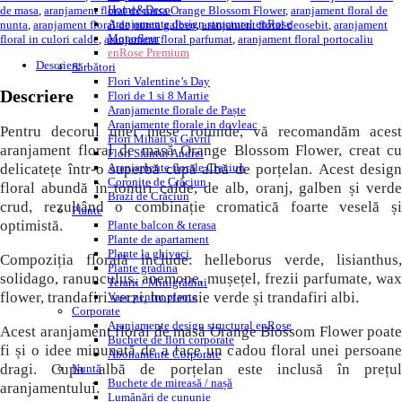
Home&Deco
de masa
,
aranjament floral de masa Orange Blossom Flower
,
aranjament floral de
Aranjamente design structural enRose
nunta
,
aranjament floral de nunta galben
,
aranjament floral deosebit
,
aranjament
Monofleur
floral in culori calde
,
aranjament floral parfumat
,
aranjament floral portocaliu
enRose Premium
Descriere
Sărbători
Flori Valentine’s Day
Descriere
Flori de 1 si 8 Martie
Aranjamente florale de Paște
Aranjamente florale in dovleac
Pentru decorul unei mese rotunde, vă recomandăm acest
Flori Mihail și Gavril
aranjament floral de masă Orange Blossom Flower, creat cu
Flori Sfantul Andrei
delicatețe într-o superbă cupă albă de porțelan. Acest design
Aranjamente florale Craciun
Coronițe de Crăciun
floral abundă în tonuri calde, de alb, oranj, galben și verde
Brazi de Crăciun
crud, rezultând o combinație cromatică foarte veselă și
Plante
optimistă.
Plante balcon & terasa
Plante de apartament
Plante la ghiveci
Compoziția florală include: helleborus verde, lisianthus,
Plante gradina
solidago, ranunculus, anemone, mușețel, frezii parfumate, wax
Terarii / Minigrădini
flower, trandafiri verzi, hortensie verde și trandafiri albi.
Vase pentru plante
Corporate
Aranjamente design structural enRose
Acest aranjament floral de masă Orange Blossom Flower poate
Buchete de flori corporate
fi și o idee minunată de a face un cadou floral unei persoane
Abonamente Corporate
dragi. Cupa albă de porțelan este inclusă în prețul
Nuntă
Buchete de mireasă / nașă
aranjamentului.
Lumânări de cununie