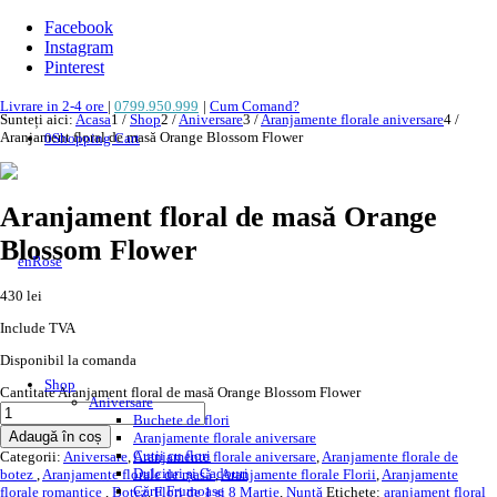
Facebook
Instagram
Pinterest
Livrare in 2-4 ore
|
0799.950.999
|
Cum Comand?
Sunteți aici:
Acasa
1
/
Shop
2
/
Aniversare
3
/
Aranjamente florale aniversare
4
/
Aranjament floral de masă Orange Blossom Flower
0
Shopping Cart
Aranjament floral de masă Orange
Blossom Flower
430
lei
Include TVA
Disponibil la comanda
Shop
Cantitate Aranjament floral de masă Orange Blossom Flower
Aniversare
Buchete de flori
Adaugă în coș
Aranjamente florale aniversare
Cutii cu flori
Categorii:
Aniversare
,
Aranjamente florale aniversare
,
Aranjamente florale de
Dulciuri și Cadouri
botez
,
Aranjamente florale de masă
,
Aranjamente florale Florii
,
Aranjamente
Cărți Frumoase
florale romantice
,
Botez
,
Flori de 1 si 8 Martie
,
Nuntă
Etichete:
aranjament floral