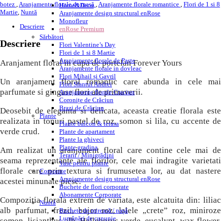
botez
,
Aranjamente florale de masă
,
Aranjamente florale romantice
,
Flori de 1 si 8
Home&Deco
Martie
,
Nuntă
Aranjamente design structural enRose
Monofleur
Descriere
enRose Premium
Sărbători
Descriere
Flori Valentine’s Day
Flori de 1 si 8 Martie
Aranjamente florale de Paște
Aranjament floral in cupa de portelan Forever Yours
Aranjamente florale in dovleac
Flori Mihail și Gavril
Un aranjament floral romantic care abunda in cele mai
Flori Sfantul Andrei
parfumate si gingase flori ale primaverii.
Aranjamente florale Craciun
Coronițe de Crăciun
Brazi de Crăciun
Deosebit de eleganta si delicata, aceasta creatie florala este
Plante
realizata in tonuri pastel de roz, somon si lila, cu accente de
Plante balcon & terasa
verde crud.
Plante de apartament
Plante la ghiveci
Plante gradina
Am realizat un aranjament floral care contine cele mai de
Terarii / Minigrădini
seama reprezentante ale florilor, cele mai indragite varietati
Vase pentru plante
florale care prin textura si frumusetea lor, au dat nastere
Corporate
Aranjamente design structural enRose
acestei minunate piese.
Buchete de flori corporate
Abonamente Corporate
Compozitia florala extrem de variata, este alcatuita din: liliac
Nuntă
alb parfumat, frezii, bujor roz, lalele „crete” roz, miniroze
Buchete de mireasă / nașă
Lumânări de cununie
somon, lisianthus alb, Helleborus verde, eucalypt, wax flower,