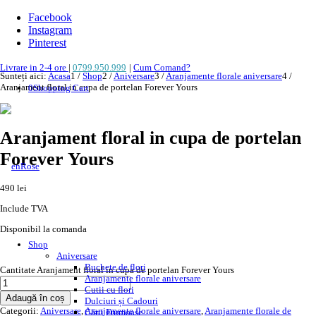
Facebook
Instagram
Pinterest
Livrare in 2-4 ore
|
0799.950.999
|
Cum Comand?
Sunteți aici:
Acasa
1
/
Shop
2
/
Aniversare
3
/
Aranjamente florale aniversare
4
/
Aranjament floral in cupa de portelan Forever Yours
0
Shopping Cart
Aranjament floral in cupa de portelan
Forever Yours
490
lei
Include TVA
Disponibil la comanda
Shop
Aniversare
Buchete de flori
Cantitate Aranjament floral in cupa de portelan Forever Yours
Aranjamente florale aniversare
Cutii cu flori
Adaugă în coș
Dulciuri și Cadouri
Categorii:
Aniversare
,
Aranjamente florale aniversare
,
Aranjamente florale de
Cărți Frumoase