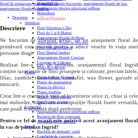
Home&Deco
floral de primavara
,
aranjamente florale bucuresti
,
aranjamente florale de lux
,
Aranjamente design structural enRose
aranjamente florale deosebite
Monofleur
Descriere
enRose Premium
Sărbători
Descriere
Flori Valentine’s Day
Flori de 1 si 8 Martie
Aranjamente florale de Paște
Ne bucurăm de sfărșitul iernii, iar un aranjament floral de
Aranjamente florale in dovleac
primăvară este potrivit pentru a aduce veselie în viața unei
Flori Mihail și Gavril
persoane dragi.
Flori Sfantul Andrei
Aranjamente florale Craciun
Coronițe de Crăciun
Realizat într-o vas de porțelan, aranjamentul floral Ingrid
Brazi de Crăciun
conține o varietate de flori proaspete și colorate, precum lalele,
Plante
liliac, zambile, ranunculus, trandafiri, wax flower, garoafe si
Plante balcon & terasa
Plante de apartament
muscarii.
Plante la ghiveci
Plante gradina
Creat într-o cromatică care să însenineze orice zi, chiar și cele
Terarii / Minigrădini
mai mohorâte, Ingrid are o compoziție florală foarte versatilă,
Vase pentru plante
Corporate
care poate fi adaptată după preferințe.
Aranjamente design structural enRose
Buchete de flori corporate
Pentru ce fel de ocazii este potrivit acest aranjament floral
Abonamente Corporate
în vas de porțelan Ingrid?
Nuntă
Buchete de mireasă / nașă
Lumânări de cununie
Aranjamente florale de Valentine’s Day/Ziua Indrăgostiților;