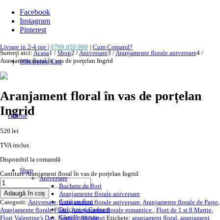
Facebook
Instagram
Pinterest
Livrare in 2-4 ore
|
0799.950.999
|
Cum Comand?
Sunteți aici:
Acasa
1
/
Shop
2
/
Aniversare
3
/
Aranjamente florale aniversare
4
/
Aranjament floral în vas de porțelan Ingrid
0
Shopping Cart
Aranjament floral în vas de porțelan
Ingrid
520
lei
TVA inclus
Disponibil la comandă
Shop
Cantitate Aranjament floral în vas de porțelan Ingrid
Aniversare
Buchete de flori
Adaugă în coș
Aranjamente florale aniversare
Cutii cu flori
Categorii:
Aniversare
,
Aranjamente florale aniversare
,
Aranjamente florale de Paște
,
Dulciuri și Cadouri
Aranjamente florale Florii
,
Aranjamente florale romantice
,
Flori de 1 si 8 Martie
,
Cărți Frumoase
Flori Valentine's Day
,
Noutăți
,
Sărbători
Etichete:
aranjament floral
,
aranjament