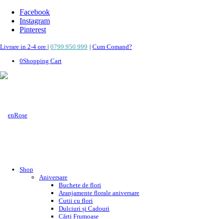
Facebook
Instagram
Pinterest
Livrare in 2-4 ore
|
0799.950.999
|
Cum Comand?
0
Shopping Cart
Shop
Aniversare
Buchete de flori
Aranjamente florale aniversare
Cutii cu flori
Dulciuri și Cadouri
Cărți Frumoase