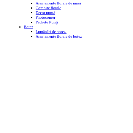
Aranjamente florale de masă
Coronite florale
Decor nuntă
Photocorner
Pachete Nunți
Botez
Lumânări de botez
Aranjamente florale de botez
Decor cristelniță
PHOTOCORNER BOTEZ
Comemorare
Coroane funerare
Jerbe
Buchete funerare
ÎNCHIRIERI
WEDDING PLANNING
WORKSHOPS ENROSE
CORPORATE
DESPRE NOI
CONTACT
BLOG
Cautare
Menu
Menu