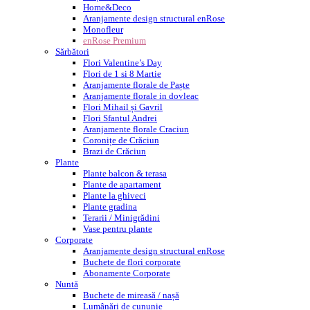
Home&Deco
Aranjamente design structural enRose
Monofleur
enRose Premium
Sărbători
Flori Valentine’s Day
Flori de 1 si 8 Martie
Aranjamente florale de Paște
Aranjamente florale in dovleac
Flori Mihail și Gavril
Flori Sfantul Andrei
Aranjamente florale Craciun
Coronițe de Crăciun
Brazi de Crăciun
Plante
Plante balcon & terasa
Plante de apartament
Plante la ghiveci
Plante gradina
Terarii / Minigrădini
Vase pentru plante
Corporate
Aranjamente design structural enRose
Buchete de flori corporate
Abonamente Corporate
Nuntă
Buchete de mireasă / nașă
Lumânări de cununie