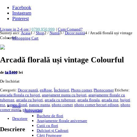
Facebook
Instagram
Pinterest
Livrare in 2-4 ore
|
0799.950.999
|
Cum Comand?
Sunteți aici:
Acasa
1
/
Shop
2
/
Nuntă
3
/
Decor nuntă
4
/
Arcadă florală uși vintage
Colourful
0
Shopping Cart
Arcadă florală uși vintage Colourful
de la 1400 lei
De închiriat
Categorii:
Decor nuntă
,
enRose
,
Închirieri
,
Photo corner
,
Photocorner
Etichete:
aracada florala cu bujori
,
aranjament nunta cu bujori
,
aranjamente florale cu
tuberoze
,
arcada cu bujori
,
arcada cu tuberoze
,
arcada florala
,
arcada roz
,
bujori
roz
,
panou floral
,
panou nunta
,
photo corner
,
photo corner becuri edison
,
photo
Shop
corner nunta
,
photocorner
Aniversare
Buchete de flori
Descriere
Aranjamente florale aniversare
Cutii cu flori
Descriere
Dulciuri și Cadouri
Cărți Frumoase