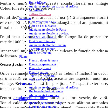
Home&Deco
Pentru o nuntă de vară această arcadă florală uși vintage
Aranjamente design structural enRose
Colourful este alegerea potrivită.
Monofleur
enRose Premium
Prețul de închiriere al arcadei cu uși (fără aranjament floral)
Sărbători
Flori Valentine’s Day
este de 400 lei. La acest cost se adaugă costul aranjamentului
Flori de 1 si 8 Martie
floral, de la 800 lei.
Aranjamente florale de Paște
Aranjamente florale in dovleac
Prețul acestui aranjament floral din fotografia de prezentare
Flori Mihail și Gavril
Flori Sfantul Andrei
este de 1000 lei.
Aranjamente florale Craciun
Coronițe de Crăciun
Transportul nu este inclus și se calculează în funcție de adresa
Brazi de Crăciun
de livrare.
Plante
Plante balcon & terasa
Plante de apartament
Concept și design
Plante la ghiveci
Plante gradina
Orice eveniment care se respectă ar trebui să includă în decor
Terarii / Minigrădini
și o arcadă cu flori. Arcada aceasta are aspectul unor uși
Vase pentru plante
vintage. Recomandăm să fie poziționată în spații exterioare,
Corporate
Aranjamente design structural enRose
într-un cadru natural cu verdeață.
Buchete de flori corporate
Abonamente Corporate
Pentru
aranjamentul floral
am ales culori vesele, de vară.
Nuntă
Tonuri calde de peach, somon și roz s-au alăturat armonios
Buchete de mireasă / nașă
Lumânări de cununie
într-un joc cromatic foarte plăcut vizual. Compoziția florală