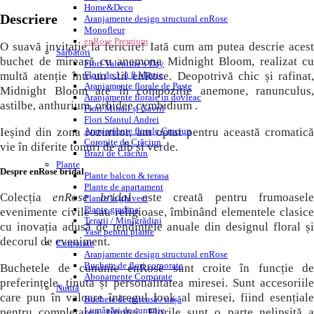
Home&Deco
Descriere
Aranjamente design structural enRose
Monofleur
enRose Premium
O suavă invitație la fericire! Iată cum am putea descrie acest
Sărbători
buchet de mireasă cu anemone Midnight Bloom, realizat cu
Flori Valentine’s Day
multă atenție într-un stil enRose. Deopotrivă chic și rafinat,
Flori de 1 si 8 Martie
Aranjamente florale de Paște
Midnight Bloom are în compoziție anemone, ranunculus,
Aranjamente florale in dovleac
astilbe, anthurium, orhidee cymbidium .
Flori Mihail și Gavril
Flori Sfantul Andrei
Ieșind din zona rozurilor, am optat pentru această cromatică
Aranjamente florale Craciun
Coronițe de Crăciun
vie în diferite tonuri de alb și verde.
Brazi de Crăciun
Plante
Despre enRose bridal
Plante balcon & terasa
Plante de apartament
Colecția
enRose bridal
este creată pentru frumoasel
Plante la ghiveci
Plante gradina
evenimente civile sau religioase, îmbinând elementele clasice
Terarii / Minigrădini
cu inovația adusă de tendințele anuale din designul floral și
Vase pentru plante
decorul de eveniment.
Corporate
Aranjamente design structural enRose
Buchete de flori corporate
Buchetele de cununie enRose sunt croite în funcție de
Abonamente Corporate
preferințele, ținuta și personalitatea miresei. Sunt accesoriile
Nuntă
care pun în valoare întregul look al miresei, fiind esențiale
Buchete de mireasă / nașă
Lumânări de cununie
pentru completarea ținutei. Florile sunt o parte nelipsită a