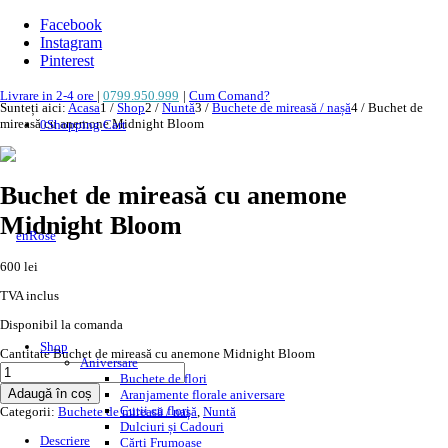
Facebook
Instagram
Pinterest
Livrare in 2-4 ore
|
0799.950.999
|
Cum Comand?
Sunteți aici:
Acasa
1
/
Shop
2
/
Nuntă
3
/
Buchete de mireasă / nașă
4
/
Buchet de
mireasă cu anemone Midnight Bloom
0
Shopping Cart
Buchet de mireasă cu anemone
Midnight Bloom
600
lei
TVA inclus
Disponibil la comanda
Shop
Cantitate Buchet de mireasă cu anemone Midnight Bloom
Aniversare
Buchete de flori
Adaugă în coș
Aranjamente florale aniversare
Cutii cu flori
Categorii:
Buchete de mireasă / nașă
,
Nuntă
Dulciuri și Cadouri
Descriere
Cărți Frumoase