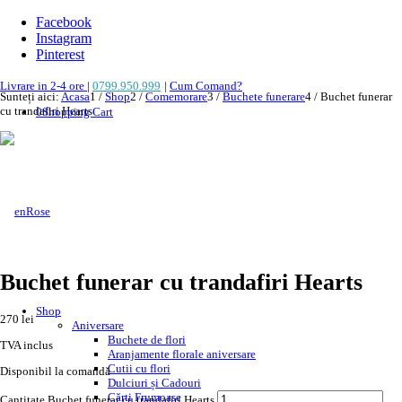
Facebook
Instagram
Pinterest
Livrare in 2-4 ore
|
0799.950.999
|
Cum Comand?
Sunteți aici:
Acasa
1
/
Shop
2
/
Comemorare
3
/
Buchete funerare
4
/
Buchet funerar
cu trandafiri Hearts
0
Shopping Cart
NOU!
Buchet funerar cu trandafiri Hearts
Shop
270
lei
Aniversare
Buchete de flori
TVA inclus
Aranjamente florale aniversare
Cutii cu flori
Disponibil la comandă
Dulciuri și Cadouri
Cărți Frumoase
Cantitate Buchet funerar cu trandafiri Hearts