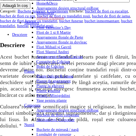
Home&Deco
Adaugă în coș
Aranjamente design structural enRose
Categorii:
Buchete funerare
,
Comemorare
Etichete:
buchet de flori cu eucalipt
,
Monofleur
buchet de flori cu pin
,
buchet de flori cu trandafiri rosii
,
buchet de flori de iarna
,
enRose Premium
buchet de flori funerar cu trandafiri
,
buchet funerar
,
buchet inmormantare
,
buchet
Sărbători
trandafiri
,
funerar
,
trandafiri rosii
Flori Valentine’s Day
Flori de 1 si 8 Martie
Descriere
Aranjamente florale de Paște
Aranjamente florale in dovleac
Descriere
Flori Mihail și Gavril
Flori Sfantul Andrei
Acest buchet funerar cu trandafiri Hearts poate fi dăruit, în
Aranjamente florale Craciun
Coronițe de Crăciun
semn de iubire și apreciere, acelei persoane dragi plecate prea
Brazi de Crăciun
devreme dintre noi. Buchetul conține trandafiri roșii dintr-o
Plante
varietate deosebită, cu petale dantelate și catifelate, cu o
Plante balcon & terasa
Plante de apartament
deschidere sub formă de inimă. Pe lângă aceștia, ramurile de
Plante la ghiveci
pin, acaccia și eucalipt întregesc frumusețea acestui buchet,
Plante gradina
încărcat cu atâta emoție.
Terarii / Minigrădini
Vase pentru plante
Corporate
Culoarea roșie are semnificații magice și religioase, în multe
Aranjamente design structural enRose
culturi simbolizează eroismul supraomenesc, dar și răstignirea
Buchete de flori corporate
lui Iisus. În Africa de Sud, de pildă, roșul este culoarea
Abonamente Corporate
Nuntă
doliului.
Buchete de mireasă / nașă
Lumânări de cununie