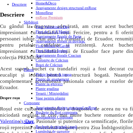
Home&Deco
Descriere
Aranjamente design structural enRose
Monofleur
Descriere
enRose Premium
Sărbători
Cu gândul la dragostea adevărată, am creat acest buchet
Flori Valentine’s Day
Flori de 1 si 8 Martie
impresionant cu trandafiri roșii Fericire, pentru a fi oferit
Aranjamente florale de Paște
persoanei iubite. Am ales 11 trandafiri de Ecuador, renumiți
Aranjamente florale in dovleac
pentru petalele catifelate și rezistență. Acest buchet
Flori Mihail și Gavril
impresionant cu trandafiri roșii de Ecuador face parte din
Flori Sfantul Andrei
Aranjamente florale Craciun
colecția PREMIUM.
Coronițe de Crăciun
Brazi de Crăciun
Acest superb buchet cu trandafiri roșii a fost decorat cu
Plante
eucalipt și iederă, pentru o structură bogată. Nuanțele
Plante balcon & terasa
Plante de apartament
complementare accentuează pasionala culoare a rozelor de
Plante la ghiveci
Ecuador.
Plante gradina
Terarii / Minigrădini
Despre roșu
Vase pentru plante
Corporate
Aranjamente design structural enRose
Roșul este culoarea simbolică a dragostei, de aceea nu va fi
Buchete de flori corporate
niciodată neglijat în cele mai multe buchete romantice de
Abonamente Corporate
Valentine’s Day.
Pasionale și puternice ca semnificație, floril
Nuntă
Buchete de mireasă / nașă
roșii reprezintă o excelentă alegere pentru Ziua Îndrăgostiților.
Lumânări de cununie