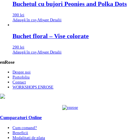
Buchetul cu bujori Peonies and Polka Dots
390
lei
Adaugă în coș
Afișare Detalii
Buchet floral – Vise colorate
290
lei
Adaugă în coș
Afișare Detalii
enRose
Despre noi
Portofoliu
Contact
WORKSHOPS ENROSE
Cumparaturi Online
Cum comand?
Beneficii
Modalitati de plata