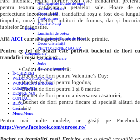
Fără îndoială, regina florilor roșii este trandafirul, preferat
Aranjamente florale de masă
pentru textura catifelată a petalelor sale. Floare de o
Coronite florale
perfecțiune incontestabilă, trandafirul roșu a fost de-a lungul
Decor nuntă
Photocorner
timpului, muza poeților iubitori de frumos, dar și bucuria
Pachete Nunți
iubitelor îndrăgostite.
Botez
Lumânări de botez
Află
AICI
cum să îngrijești corect florile primite.
Aranjamente florale de botez
Decor cristelniță
PHOTOCORNER BOTEZ
Pentru ce fel de ocazii este potrivit buchetul de flori cu
Comemorare
trandafiri roșii Fericire
?
Coroane funerare
Jerbe
Buchete funerare
⦁ Cadou de onomastică;
ÎNCHIRIERI
⦁ Buchet de flori pentru Valentine’s Day;
WEDDING PLANNING
⦁ Buchet de flori pentru logodnă;
WORKSHOPS ENROSE
⦁ Buchet de flori pentru 1 și 8 martie;
CORPORATE
DESPRE NOI
⦁ Buchet de flori pentru aniversarea căsătoriei;
CONTACT
⦁ Buchet de flori pentru fiecare zi specială alături de
BLOG
iubită
Cautare
Menu
Menu
Pentru mai multe modele, ne găsiți pe Facebook:
https://www.facebook.com/enrose.ro/
Buchet cu trandafiri roșii Fericire
este o piesă versatilă c