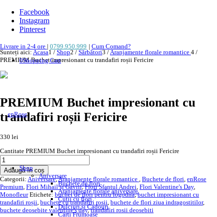
Facebook
Instagram
Pinterest
Livrare in 2-4 ore
|
0799.950.999
|
Cum Comand?
Sunteți aici:
Acasa
1
/
Shop
2
/
Sărbători
3
/
Aranjamente florale romantice
4
/
PREMIUM Buchet impresionant cu trandafiri roșii Fericire
0
Shopping Cart
PREMIUM Buchet impresionant cu
trandafiri roșii Fericire
330
lei
Cantitate PREMIUM Buchet impresionant cu trandafiri roșii Fericire
Shop
Adaugă în coș
Aniversare
Categorii:
Aniversare
,
Aranjamente florale romantice
,
Buchete de flori
,
enRose
Buchete de flori
Premium
,
Flori Mihail și Gavril
,
Flori Sfantul Andrei
,
Flori Valentine's Day
,
Aranjamente florale aniversare
Monofleur
Etichete:
buchet de flori pentru logodna
,
buchet impresionant cu
Cutii cu flori
trandafiri roșii
,
buchete cu trandafiri rosii
,
buchete de flori ziua indragostitilor
,
Dulciuri și Cadouri
buchete deosebite valentine's day
,
trandafiri rosii deosebiti
Cărți Frumoase