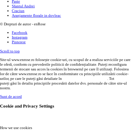
Paste
Sfantul Andrei
Craciun
Aranjamente florale in dovleac
© Drepturi de autor - enRose
Facebook
Instagram
Pinterest
Scroll to top
Site-ul www.enrose.ro folosește cookie-uri, cu scopul de a realiza serviciile pe care
le oferă, conform cu prevederile politicii de confidențialitate. Puteți reconfigura
termenii de stocare sau acces la cookies în browserul pe care îl utilizați. Folosirea
lor de către www.enrose.ro se face în conformitate cu principiile utilizării cookie-
urilor, pe care le puteți găsi detaliate în
politica de confidențialitate
. Tot
AICI
puteți găsi în detaliu principiile procesării datelor dvs. personale de către site-ul
nostru.
Sunt de acord
Cookie and Privacy Settings
How we use cookies