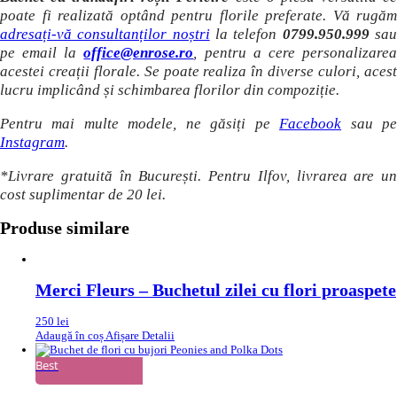
poate fi realizată optând pentru florile preferate. Vă rugăm
adresați-vă consultanților noștri
la telefon
0799.950.999
sa
pe email la
office@enrose.ro
, pentru a cere personalizare
acestei creații florale. Se poate realiza în diverse culori, acest
lucru implicând și schimbarea florilor din compoziție.
Pentru mai multe modele, ne găsiți pe
Facebook
sau p
Instagram
.
*Livrare gratuită în București. Pentru Ilfov, livrarea are un
cost suplimentar de 20 lei.
Produse similare
Merci Fleurs – Buchetul zilei cu flori proaspete
250
lei
Adaugă în coș
Afișare Detalii
Best