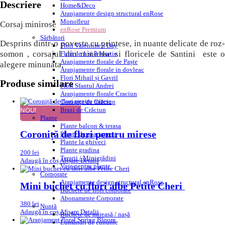
Descriere
Home&Deco
Aranjamente design structural enRose
Monofleur
Corsaj minirose
enRose Premium
Sărbători
Desprins dintr-o poveste cu printese, in nuante delicate de roz-
Flori Valentine’s Day
somon , corsajul din minirose si floricele de Santini este o
Flori de 1 si 8 Martie
Aranjamente florale de Paște
alegere minunata.
Aranjamente florale in dovleac
Flori Mihail și Gavril
Produse similare
Flori Sfantul Andrei
Aranjamente florale Craciun
Coronițe de Crăciun
NOU!
Brazi de Crăciun
Plante
Plante balcon & terasa
Coroniță de flori pentru mirese
Plante de apartament
Plante la ghiveci
Plante gradina
200
lei
Terarii / Minigrădini
Adaugă în coș
Afișare Detalii
Vase pentru plante
Corporate
Aranjamente design structural enRose
Mini buchet cu flori albe Petite Cheri
Buchete de flori corporate
Abonamente Corporate
380
lei
Nuntă
Adaugă în coș
Afișare Detalii
Buchete de mireasă / nașă
Lumânări de cununie