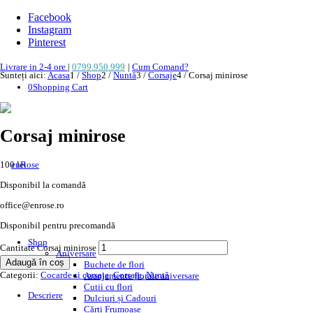
Facebook
Instagram
Pinterest
Livrare in 2-4 ore
|
0799.950.999
|
Cum Comand?
Sunteți aici:
Acasa
1
/
Shop
2
/
Nuntă
3
/
Corsaje
4
/
Corsaj minirose
0
Shopping Cart
Best
Corsaj minirose
100
lei
Disponibil la comandă
office@enrose.ro
Disponibil pentru precomandă
Shop
Cantitate Corsaj minirose
Aniversare
Adaugă în coș
Buchete de flori
Categorii:
Cocarde si corsaje
,
Corsaje
,
Nuntă
Aranjamente florale aniversare
Cutii cu flori
Descriere
Dulciuri și Cadouri
Cărți Frumoase