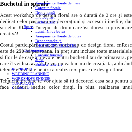
Buchetul în spirală
Aranjamente florale de masă
Coronite florale
Decor nuntă
Acest workshop de design floral are o durată de 2 ore și este
Photocorner
dedicat celor pasionați de decorațiuni și accesorii inedite, dar
Pachete Nunți
Botez
și celor aflați la început de drum care își doresc o provocare
Lumânări de botez
creativă!
Aranjamente florale de botez
Decor cristelniță
Costul participării la acest workshop de design floral enRose
PHOTOCORNER BOTEZ
Comemorare
este de
250 lei/persoana.
În preț sunt incluse toate materialel
Coroane funerare
și florile de care ai nevoie pentru buchetul tău de primăvară, pe
Jerbe
care îl vei lua acasă! Te vei putea bucura de creația ta, aplicând
Buchete funerare
tehnicile învățate pentru a realiza noi piese de design floral.
ÎNCHIRIERI
WEDDING PLANNING
WORKSHOPS ENROSE
Tehnicile predate te vor ajuta să îți decorezi casa sau pentru a
CORPORATE
face cadouri inedite celor dragi. În plus, realizarea unui
DESPRE NOI
aranjament floral poate fi o activitate deosebit de relaxantă,
CONTACT
BLOG
aproape terapeutică, după o zi lungă.
Cautare
Menu
Menu
Bufetul cu prăjituri delicioase și limonada sunt din partea
noastră!
Pentru înscrieri
contactati-ne
pe
office@enrose.ro
sau l