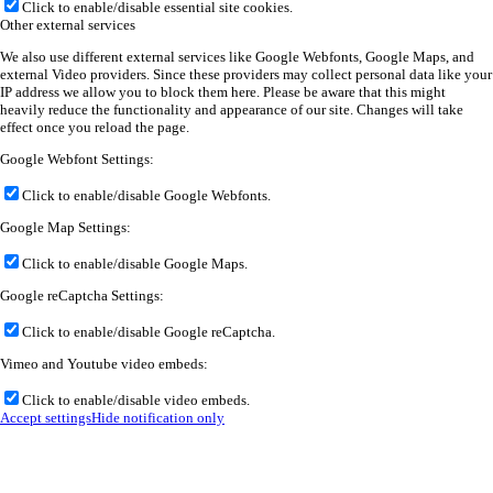
Click to enable/disable essential site cookies.
Other external services
We also use different external services like Google Webfonts, Google Maps, and
external Video providers. Since these providers may collect personal data like your
IP address we allow you to block them here. Please be aware that this might
heavily reduce the functionality and appearance of our site. Changes will take
effect once you reload the page.
Google Webfont Settings:
Click to enable/disable Google Webfonts.
Google Map Settings:
Click to enable/disable Google Maps.
Google reCaptcha Settings:
Click to enable/disable Google reCaptcha.
Vimeo and Youtube video embeds:
Click to enable/disable video embeds.
Accept settings
Hide notification only