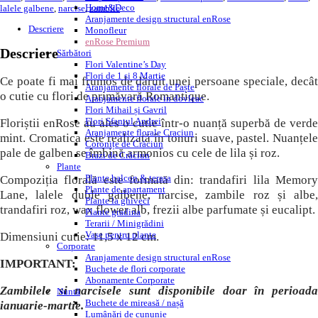
Home&Deco
lalele galbene
,
narcise
,
zambile
Aranjamente design structural enRose
Descriere
Monofleur
enRose Premium
Descriere
Sărbători
Flori Valentine’s Day
Flori de 1 si 8 Martie
Ce poate fi mai frumos de dăruit unei persoane speciale, decât
Aranjamente florale de Paște
o cutie cu flori de primăvară Romantique.
Aranjamente florale in dovleac
Flori Mihail și Gavril
Flori Sfantul Andrei
Floriștii enRose au ales o cutie într-o nuanță superbă de verde
Aranjamente florale Craciun
mint. Cromatica este realizată în tonuri suave, pastel. Nuanțele
Coronițe de Crăciun
pale de galben se îmbină armonios cu cele de lila și roz.
Brazi de Crăciun
Plante
Plante balcon & terasa
Compoziția florală este formată din: trandafiri lila Memory
Plante de apartament
Lane, lalele duble galbene, narcise, zambile roz și albe,
Plante la ghiveci
trandafiri roz, wax flower alb, frezii albe parfumate și eucalipt.
Plante gradina
Terarii / Minigrădini
Vase pentru plante
Dimensiuni cutie: 11,5 x 12 cm.
Corporate
Aranjamente design structural enRose
IMPORTANT:
Buchete de flori corporate
Abonamente Corporate
Zambilele si narcisele sunt disponibile doar în perioada
Nuntă
Buchete de mireasă / nașă
ianuarie-martie.
Lumânări de cununie