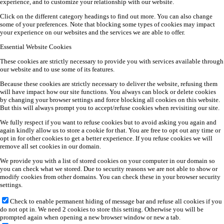
experience, and to customize your relationship with our website.
Click on the different category headings to find out more. You can also change
some of your preferences. Note that blocking some types of cookies may impact
your experience on our websites and the services we are able to offer.
Essential Website Cookies
These cookies are strictly necessary to provide you with services available through
our website and to use some of its features.
Because these cookies are strictly necessary to deliver the website, refusing them
will have impact how our site functions. You always can block or delete cookies
by changing your browser settings and force blocking all cookies on this website.
But this will always prompt you to accept/refuse cookies when revisiting our site.
We fully respect if you want to refuse cookies but to avoid asking you again and
again kindly allow us to store a cookie for that. You are free to opt out any time or
opt in for other cookies to get a better experience. If you refuse cookies we will
remove all set cookies in our domain.
We provide you with a list of stored cookies on your computer in our domain so
you can check what we stored. Due to security reasons we are not able to show or
modify cookies from other domains. You can check these in your browser security
settings.
Check to enable permanent hiding of message bar and refuse all cookies if you
do not opt in. We need 2 cookies to store this setting. Otherwise you will be
prompted again when opening a new browser window or new a tab.