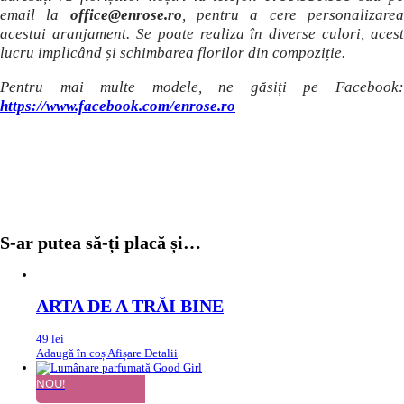
email la
office@enrose.ro
, pentru a cere personalizare
acestui aranjament. Se poate realiza în diverse culori, acest
lucru implicând și schimbarea florilor din compoziție.
Pentru mai multe modele, ne găsiți pe Facebook:
https://www.facebook.com/enrose.ro
S-ar putea să-ți placă și…
ARTA DE A TRĂI BINE
49
lei
Adaugă în coș
Afișare Detalii
NOU!