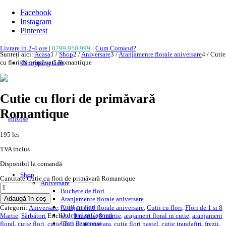
Facebook
Instagram
Pinterest
Livrare in 2-4 ore
|
0799.950.999
|
Cum Comand?
Sunteți aici:
Acasa
1
/
Shop
2
/
Aniversare
3
/
Aranjamente florale aniversare
4
/
Cutie
cu flori de primăvară Romantique
0
Shopping Cart
Cutie cu flori de primăvară
Romantique
195
lei
TVA inclus
Disponibil la comandă
Shop
Cantitate Cutie cu flori de primăvară Romantique
Aniversare
Buchete de flori
Adaugă în coș
Aranjamente florale aniversare
Cutii cu flori
Categorii:
Aniversare
,
Aranjamente florale aniversare
,
Cutii cu flori
,
Flori de 1 si 8
Dulciuri și Cadouri
Martie
,
Sărbători
Etichete:
1 martie
,
8 martie
,
arajament floral in cutie
,
aranjament
Cărți Frumoase
floral
,
cutie flori
,
cutie flori de primavara
,
cutie flori pastel
,
cutie trandafiri
,
frezii
,