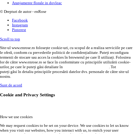
Aranjamente florale in dovleac
© Drepturi de autor - enRose
Facebook
Instagram
Pinterest
Scroll to top
Site-ul www.enrose.ro folosește cookie-uri, cu scopul de a realiza serviciile pe care
le oferă, conform cu prevederile politicii de confidențialitate. Puteți reconfigura
termenii de stocare sau acces la cookies în browserul pe care îl utilizați. Folosirea
lor de către www.enrose.ro se face în conformitate cu principiile utilizării cookie-
urilor, pe care le puteți găsi detaliate în
politica de confidențialitate
. Tot
AICI
puteți găsi în detaliu principiile procesării datelor dvs. personale de către site-ul
nostru.
Sunt de acord
Cookie and Privacy Settings
How we use cookies
We may request cookies to be set on your device. We use cookies to let us know
when you visit our websites, how you interact with us, to enrich your user