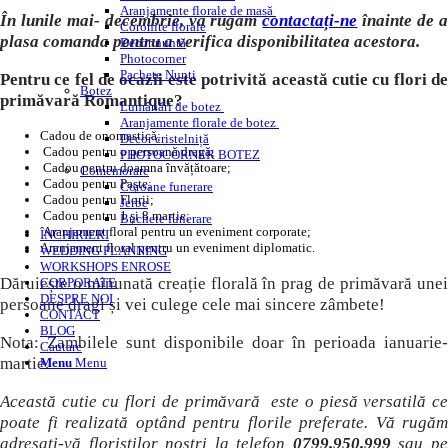
Aranjamente florale de masă
În lunile mai- decembrie, va rugam
contactați-ne
înainte de 
Coronite florale
plasa comanda pentru a verifica disponibilitatea acestora.
Decor nuntă
Photocorner
Pachete Nunți
Pentru ce fel de ocazii este potrivită această cutie cu flori de
Botez
primăvară Romantique?
Lumânări de botez
Aranjamente florale de botez
Cadou de onomastică;
Decor cristelniță
Cadou pentru o persoană dragă;
PHOTOCORNER BOTEZ
Cadou pentru doamna învățătoare;
Comemorare
Cadou pentru Paște;
Coroane funerare
Cadou pentru Florii;
Jerbe
Cadou pentru 1 și 8 martie;
Buchete funerare
Aranjament floral pentru un eveniment corporate;
ÎNCHIRIERI
Aranjament floral pentru un eveniment diplomatic.
WEDDING PLANNING
WORKSHOPS ENROSE
Dăruiește o minunată creație florală în prag de primăvară unei
CORPORATE
DESPRE NOI
persoane dragi și vei culege cele mai sincere zâmbete!
CONTACT
BLOG
Nota: Zambilele sunt disponibile doar în perioada ianuarie-
Cautare
martie.
Menu
Menu
Această cutie cu flori de primăvară este o piesă versatilă ce
poate fi realizată optând pentru florile preferate. Vă rugăm
adresați-vă floriștilor noștri la telefon
0799.950.999
sau p