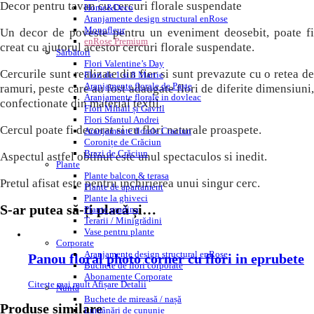
Decor pentru tavan cu cercuri florale suspendate
Home&Deco
Aranjamente design structural enRose
Monofleur
Un decor de poveste pentru un eveniment deosebit, poate fi
enRose Premium
creat cu ajutorul acestor cercuri florale suspendate.
Sărbători
Flori Valentine’s Day
Cercurile sunt realizate din fier si sunt prevazute cu o retea de
Flori de 1 si 8 Martie
Aranjamente florale de Paște
ramuri, peste care au fost adaugate flori de diferite dimensiuni,
Aranjamente florale in dovleac
confectionate din material textil.
Flori Mihail și Gavril
Flori Sfantul Andrei
Cercul poate fi decorat si cu flori naturale proaspete.
Aranjamente florale Craciun
Coronițe de Crăciun
Brazi de Crăciun
Aspectul astfel obtinut este unul spectaculos si inedit.
Plante
Plante balcon & terasa
Pretul afisat este pentru inchirierea unui singur cerc.
Plante de apartament
Plante la ghiveci
S-ar putea să-ți placă și…
Plante gradina
Terarii / Minigrădini
Vase pentru plante
Corporate
Aranjamente design structural enRose
Panou floral photo corner cu flori in eprubete
Buchete de flori corporate
Abonamente Corporate
Citește mai mult
Afișare Detalii
Nuntă
Buchete de mireasă / nașă
Produse similare
Lumânări de cununie