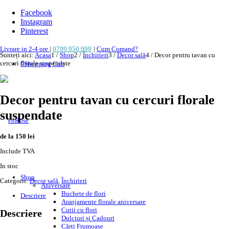
Facebook
Instagram
Pinterest
Livrare in 2-4 ore
|
0799.950.999
|
Cum Comand?
Sunteți aici:
Acasa
1
/
Shop
2
/
Închirieri
3
/
Decor sală
4
/
Decor pentru tavan cu
cercuri florale suspendate
0
Shopping Cart
Decor pentru tavan cu cercuri florale
suspendate
de la 150 lei
Include TVA
In stoc
Shop
Categorii:
Decor sală
,
Închirieri
Aniversare
Buchete de flori
Descriere
Aranjamente florale aniversare
Cutii cu flori
Descriere
Dulciuri și Cadouri
Cărți Frumoase