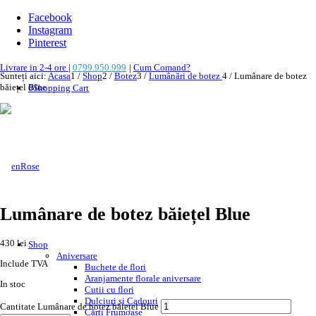
Facebook
Instagram
Pinterest
Livrare in 2-4 ore
|
0799.950.999
|
Cum Comand?
Sunteți aici:
Acasa
1
/
Shop
2
/
Botez
3
/
Lumânări de botez
4
/
Lumânare de botez
băiețel Blue
0
Shopping Cart
Lumânare de botez băiețel Blue
430
lei
Include TVA
In stoc
Cantitate Lumânare de botez băiețel Blue
Shop
Adaugă în coș
Aniversare
Categorii:
Botez
,
Lumânări de botez
Etichete:
lumanare de botez baietel
,
Buchete de flori
lumanare de botez colorata
,
lumanare de botez deosebita
,
lumanare de botez
Aranjamente florale aniversare
rotunda
,
lumanari de botez baietei
,
lumanari de botez speciale
Cutii cu flori
Descriere
Dulciuri și Cadouri
Cărți Frumoase