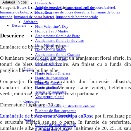
Descriere
Home&Deco
Aranjamente design structural enRose
Monofleur
Lumânare de botez băiețel Blue
enRose Premium
Sărbători
O lumânare pentru care am creat un aranjament floral sferic, în
Flori Valentine’s Day
Flori de 1 si 8 Martie
tonuri de bleu, violet și ivoire. Am finisat cu o fundă din
Aranjamente florale de Paște
panglică bleu cu buline albe.
Aranjamente florale in dovleac
Flori Mihail și Gavril
Compoziția florală este alcătuită din: hortensie albastră,
Flori Sfantul Andrei
Aranjamente florale Craciun
trandafiri albi, trandafiri Memory Lane violeți, helleborus
Coronițe de Crăciun
verde, minirose, lisianthus roz, frezii parfumate.
Brazi de Crăciun
Plante
Dimensiune lumânare: 70 cm
Plante balcon & terasa
Plante de apartament
Plante la ghiveci
Lumânările de botez create de echipa enRose
pot fi realizate pe
Plante gradina
o structura sferică sau pe o parte, în funcție de preferințe.
Terarii / Minigrădini
Lumânările albe standard pot avea înălțimea de 20, 25, 30 sau
Vase pentru plante
Corporate
70 cm, fiind realizate din ceara albă sau roz pal. Opțional, se
Aranjamente design structural enRose
poate folosi o lumânare din ceară curată de culoare galbenă,
Buchete de flori corporate
sculptată manual cu motive tradiționale românești.
Abonamente Corporate
Nuntă
Buchete de mireasă / nașă
Cost suplimentar lumânare din ceară naturală sculptată
Lumânări de cununie