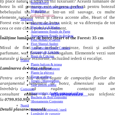
Îți place natura și adori un stil luxuriant? Această lumânare de
Home&Deco
botez în stil greenery este alegerea perfectă pentru botezul
Aranjamente design structural enRose
Monofleur
bebelușului tău. Realizat într-un stil sauvage, cu multe
enRose Premium
elemente naturale verzi și câteva accente albe, Heart of the
Sărbători
Forest este o lumânare de botez unică; se va diferenția de tot
Flori Valentine’s Day
Flori de 1 si 8 Martie
ceea ce este clasic pentru eveniment.
Aranjamente florale de Paște
Aranjamente florale in dovleac
Înălțime lumânare de botez Heart of the Forest: 35 cm
Flori Mihail și Gavril
Flori Sfantul Andrei
Mixul de flori albe include miniroze, frezii și astilbe
Aranjamente florale Craciun
Coronițe de Crăciun
parfumate, wax flower și ornithogalum. Elementele verzi sunt
Brazi de Crăciun
naturale și foarte rezistente, incluzând iederă si eucalipt.
Plante
Plante balcon & terasa
Lumânarea de botez enRose
Plante de apartament
Plante la ghiveci
Plante gradina
Pentru orice alte detalii legate de compoziția florilor din
Terarii / Minigrădini
aranjamentul lumânării de botez, dimensiuni sau alte
Vase pentru plante
întrebări, vă rugăm contactați un
Corporate
Aranjamente design structural enRose
consultant
enRose
la
office@enrose.ro
sau telefoni
Buchete de flori corporate
la
0799.950.999
.
Abonamente Corporate
Nuntă
Detalii plasare comandă:
Buchete de mireasă / nașă
Lumânări de cununie