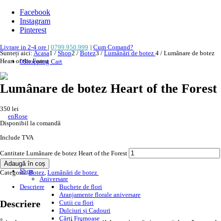
Facebook
Instagram
Pinterest
Livrare in 2-4 ore
|
0799.950.999
|
Cum Comand?
Sunteți aici:
Acasa
1
/
Shop
2
/
Botez
3
/
Lumânări de botez
4
/
Lumânare de botez
Heart of the Forest
0
Shopping Cart
Lumânare de botez Heart of the Forest
350
lei
Disponibil la comandă
Include TVA
Cantitate Lumânare de botez Heart of the Forest
Adaugă în coș
Shop
Categorii:
Botez
,
Lumânări de botez
Aniversare
Descriere
Buchete de flori
Aranjamente florale aniversare
Descriere
Cutii cu flori
Dulciuri și Cadouri
Cărți Frumoase