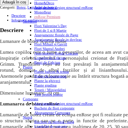
Adaugă în coș
Home&Deco
Categorii:
Botez
,
Lumânări de botez
Aranjamente design structural enRose
Monofleur
Descriere
enRose Premium
Informații suplimentare
Sărbători
Flori Valentine’s Day
Descriere
Flori de 1 si 8 Martie
Aranjamente florale de Paște
Aranjamente florale in dovleac
Lumanare de botez Scufita Rosie
Flori Mihail și Gavril
Flori Sfantul Andrei
Lumea copiilor este o lume a poveștilor, de aceea am avut ca
Aranjamente florale Craciun
inspirație celebra pelerină a personajului creionat de Frații
Coronițe de Crăciun
Brazi de Crăciun
Grimm. Trandafirii roșii au fost presărați în aranjamentul
Plante
rotund, dominat de albul freziilor și al lisianthusului.
Plante balcon & terasa
Anemonele panda de culoare roșie au întărit structura bogată a
Plante de apartament
Plante la ghiveci
aranjamentului.
Plante gradina
Terarii / Minigrădini
Dimensiune lumanare: 70 cm
Vase pentru plante
Corporate
Lumanarea de botez enRose
Aranjamente design structural enRose
Buchete de flori corporate
Abonamente Corporate
Lumanarile de botez create de echipa enRose pot fi realizate pe
Nuntă
o structura sferica sau pe o parte, in functie de preferinte.
Buchete de mireasă / nașă
Lumanarile albe standard pot avea inaltimea de 20, 25, 30 sau
Lumânări de cununie