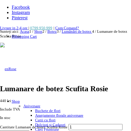
Facebook
Instagram
Pinterest
Livrare in 2-4 ore
|
0799.950.999
|
Cum Comand?
Sunteți aici:
Acasa
1
/
Shop
2
/
Botez
3
/
Lumânări de botez
4
/
Lumanare de botez
Scufita Rosie
0
Shopping Cart
Lumanare de botez Scufita Rosie
440
lei
Shop
Aniversare
Include TVA
Buchete de flori
Aranjamente florale aniversare
In stoc
Cutii cu flori
Dulciuri și Cadouri
Cantitate Lumanare de botez Scufita Rosie
Cărți Frumoase