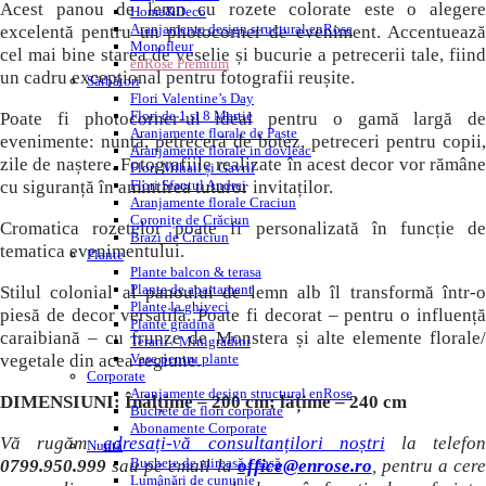
Acest panou de lemn cu rozete colorate este o alegere
Home&Deco
Aranjamente design structural enRose
excelentă pentru un photocorner de eveniment. Accentuează
Monofleur
cel mai bine starea de veselie și bucurie a petrecerii tale, fiind
enRose Premium
un cadru excepțional pentru fotografii reușite.
Sărbători
Flori Valentine’s Day
Flori de 1 si 8 Martie
Poate fi photocorner-ul ideal pentru o gamă largă de
Aranjamente florale de Paște
evenimente: nunță, petreceră de botez, petreceri pentru copii,
Aranjamente florale in dovleac
zile de naștere. Fotografiile realizate în acest decor vor rămâne
Flori Mihail și Gavril
cu siguranță în amintirea tuturor invitaților.
Flori Sfantul Andrei
Aranjamente florale Craciun
Coronițe de Crăciun
Cromatica rozetelor poate fi personalizată în funcție de
Brazi de Crăciun
tematica evenimentului.
Plante
Plante balcon & terasa
Plante de apartament
Stilul colonial al panoului de lemn alb îl transformă într-o
Plante la ghiveci
piesă de decor versatilă. Poate fi decorat – pentru o influență
Plante gradina
caraibiană – cu frunze de Monstera și alte elemente florale/
Terarii / Minigrădini
vegetale din acea regiune.
Vase pentru plante
Corporate
Aranjamente design structural enRose
DIMENSIUNI: Înălțime – 200 cm; lățime – 240 cm
Buchete de flori corporate
Abonamente Corporate
Vă rugăm
adresați-vă consultanțilori noștri
la telefo
Nuntă
Buchete de mireasă / nașă
0799.950.999
sau pe email la
office@enrose.ro
, pentru a cere
Lumânări de cununie