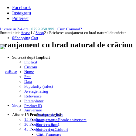
Facebook
Instagram
Pinterest
Livrare in 2-4 ore
|
0799.950.999
|
Cum Comand?
Sunteți aici:
Acasa
1
/
Shop
2
/
Etichete: aranjament cu brad natural de crăciun
0
Shopping Cart
aranjament cu brad natural de crăciun
Sortează după
Implicit
Implicit
Custom
Nume
Pret
Data
Popularity (sales)
Average rating
Relevance
Intamplator
Shop
Product ID
Aniversare
Afisare
15 Produse pe pagină
Buchete de flori
15 Produse pe pagină
Aranjamente florale aniversare
30 Produse pe pagină
Cutii cu flori
45 Produse pe pagină
Dulciuri și Cadouri
Cărți Frumoase