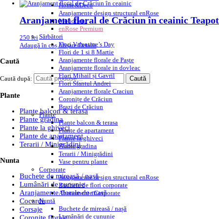
Home&Deco
Aranjamente design structural enRose
Aranjament floral de Crăciun în ceainic Teapot
Monofleur
enRose Premium
Sărbători
250
lei
Flori Valentine’s Day
Adaugă în coș
Afișare Detalii
Flori de 1 si 8 Martie
Aranjamente florale de Paște
Caută
Aranjamente florale in dovleac
Flori Mihail și Gavril
Caută după:
Caută
Flori Sfantul Andrei
Aranjamente florale Craciun
Plante
Coronițe de Crăciun
Brazi de Crăciun
Plante balcon & terasa
Plante
Plante gradina
Plante balcon & terasa
Plante la ghiveci
Plante de apartament
Plante de apartament
Plante la ghiveci
Terarii / Minigrădini
Plante gradina
Terarii / Minigrădini
Nunta
Vase pentru plante
Corporate
Buchete de mireasă / nașă
Aranjamente design structural enRose
Lumânări de cununie
Buchete de flori corporate
Aranjamente florale de masă
Abonamente Corporate
Nuntă
Cocarde
Buchete de mireasă / nașă
Corsaje
Lumânări de cununie
Coronite florale