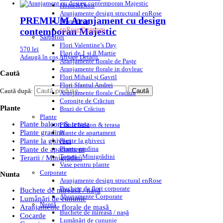
Home&Deco
Aranjamente design structural enRose
PREMIUM Aranjament cu design
Monofleur
enRose Premium
contemporan Majestic
Sărbători
Flori Valentine’s Day
570
lei
Flori de 1 si 8 Martie
Adaugă în coș
Afișare Detalii
Aranjamente florale de Paște
Aranjamente florale in dovleac
Caută
Flori Mihail și Gavril
Flori Sfantul Andrei
Caută după:
Caută
Aranjamente florale Craciun
Coronițe de Crăciun
Plante
Brazi de Crăciun
Plante
Plante balcon & terasa
Plante balcon & terasa
Plante gradina
Plante de apartament
Plante la ghiveci
Plante la ghiveci
Plante gradina
Plante de apartament
Terarii / Minigrădini
Terarii / Minigrădini
Vase pentru plante
Corporate
Nunta
Aranjamente design structural enRose
Buchete de flori corporate
Buchete de mireasă / nașă
Abonamente Corporate
Lumânări de cununie
Nuntă
Aranjamente florale de masă
Buchete de mireasă / nașă
Cocarde
Lumânări de cununie