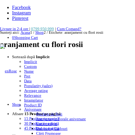
Facebook
Instagram
Pinterest
Livrare in 2-4 ore
|
0799.950.999
|
Cum Comand?
Sunteți aici:
Acasa
1
/
Shop
2
/
Etichete: aranjament cu flori rosii
0
Shopping Cart
aranjament cu flori rosii
Sortează după
Implicit
Implicit
Custom
Nume
Pret
Data
Popularity (sales)
Average rating
Relevance
Intamplator
Shop
Product ID
Aniversare
Afisare
15 Produse pe pagină
Buchete de flori
15 Produse pe pagină
Aranjamente florale aniversare
30 Produse pe pagină
Cutii cu flori
45 Produse pe pagină
Dulciuri și Cadouri
Cărți Frumoase