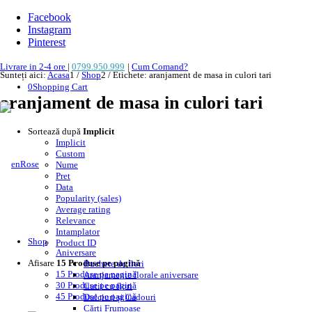
Facebook
Instagram
Pinterest
Livrare in 2-4 ore
|
0799.950.999
|
Cum Comand?
Sunteți aici:
Acasa
1
/
Shop
2
/
Etichete: aranjament de masa in culori tari
0
Shopping Cart
aranjament de masa in culori tari
Sortează după
Implicit
Implicit
Custom
Nume
Pret
Data
Popularity (sales)
Average rating
Relevance
Intamplator
Shop
Product ID
Aniversare
Afisare
15 Produse pe pagină
Buchete de flori
15 Produse pe pagină
Aranjamente florale aniversare
30 Produse pe pagină
Cutii cu flori
45 Produse pe pagină
Dulciuri și Cadouri
Cărți Frumoase