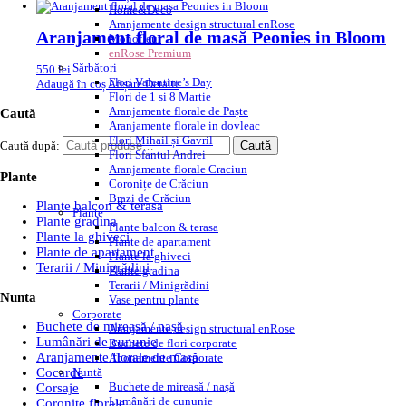
Home&Deco
Aranjamente design structural enRose
Aranjament floral de masă Peonies in Bloom
Monofleur
enRose Premium
Sărbători
550
lei
Flori Valentine’s Day
Adaugă în coș
Afișare Detalii
Flori de 1 si 8 Martie
Aranjamente florale de Paște
Caută
Aranjamente florale in dovleac
Flori Mihail și Gavril
Caută după:
Caută
Flori Sfantul Andrei
Aranjamente florale Craciun
Plante
Coronițe de Crăciun
Brazi de Crăciun
Plante balcon & terasa
Plante
Plante gradina
Plante balcon & terasa
Plante la ghiveci
Plante de apartament
Plante de apartament
Plante la ghiveci
Terarii / Minigrădini
Plante gradina
Terarii / Minigrădini
Nunta
Vase pentru plante
Corporate
Buchete de mireasă / nașă
Aranjamente design structural enRose
Lumânări de cununie
Buchete de flori corporate
Aranjamente florale de masă
Abonamente Corporate
Nuntă
Cocarde
Buchete de mireasă / nașă
Corsaje
Lumânări de cununie
Coronite florale