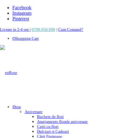
Facebook
Instagram
Pinterest
Livrare in 2-4 ore
|
0799.950.999
|
Cum Comand?
0
Shopping Cart
Shop
Aniversare
Buchete de flori
Aranjamente florale aniversare
Cutii cu flori
Dulciuri și Cadouri
Cărți Frumoase