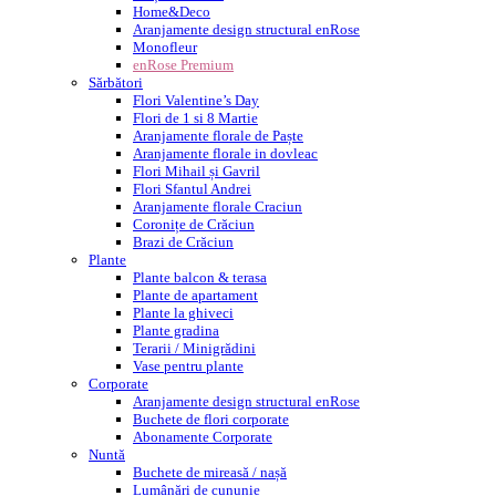
Home&Deco
Aranjamente design structural enRose
Monofleur
enRose Premium
Sărbători
Flori Valentine’s Day
Flori de 1 si 8 Martie
Aranjamente florale de Paște
Aranjamente florale in dovleac
Flori Mihail și Gavril
Flori Sfantul Andrei
Aranjamente florale Craciun
Coronițe de Crăciun
Brazi de Crăciun
Plante
Plante balcon & terasa
Plante de apartament
Plante la ghiveci
Plante gradina
Terarii / Minigrădini
Vase pentru plante
Corporate
Aranjamente design structural enRose
Buchete de flori corporate
Abonamente Corporate
Nuntă
Buchete de mireasă / nașă
Lumânări de cununie