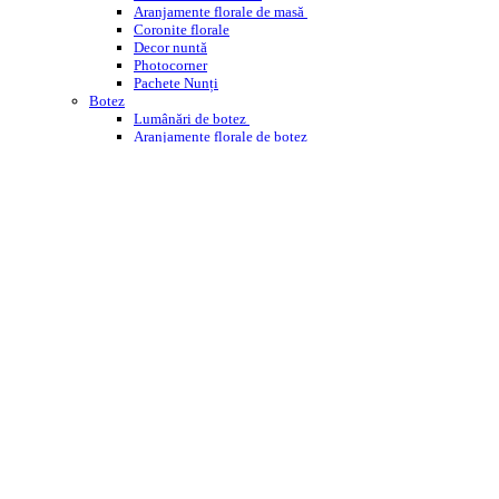
Aranjamente florale de masă
Coronite florale
Decor nuntă
Photocorner
Pachete Nunți
Botez
Lumânări de botez
Aranjamente florale de botez
Decor cristelniță
PHOTOCORNER BOTEZ
Comemorare
Coroane funerare
Jerbe
Buchete funerare
ÎNCHIRIERI
WEDDING PLANNING
WORKSHOPS ENROSE
CORPORATE
DESPRE NOI
CONTACT
BLOG
Cautare
Menu
Menu