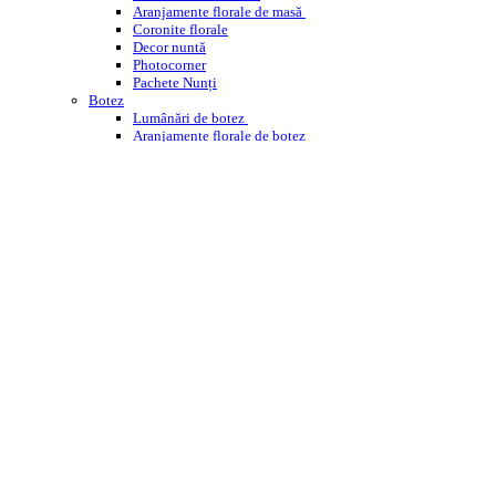
Aranjamente florale de masă
Coronite florale
Decor nuntă
Photocorner
Pachete Nunți
Botez
Lumânări de botez
Aranjamente florale de botez
Decor cristelniță
PHOTOCORNER BOTEZ
Comemorare
Coroane funerare
Jerbe
Buchete funerare
ÎNCHIRIERI
WEDDING PLANNING
WORKSHOPS ENROSE
CORPORATE
DESPRE NOI
CONTACT
BLOG
Cautare
Menu
Menu