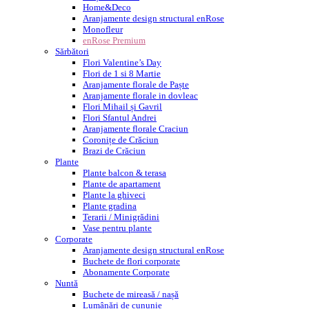
Home&Deco
Aranjamente design structural enRose
Monofleur
enRose Premium
Sărbători
Flori Valentine’s Day
Flori de 1 si 8 Martie
Aranjamente florale de Paște
Aranjamente florale in dovleac
Flori Mihail și Gavril
Flori Sfantul Andrei
Aranjamente florale Craciun
Coronițe de Crăciun
Brazi de Crăciun
Plante
Plante balcon & terasa
Plante de apartament
Plante la ghiveci
Plante gradina
Terarii / Minigrădini
Vase pentru plante
Corporate
Aranjamente design structural enRose
Buchete de flori corporate
Abonamente Corporate
Nuntă
Buchete de mireasă / nașă
Lumânări de cununie