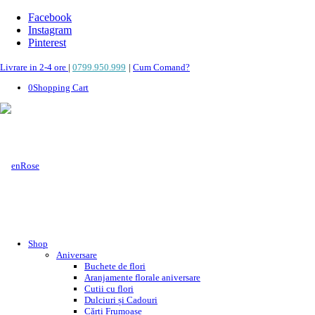
Facebook
Instagram
Pinterest
Livrare in 2-4 ore
|
0799.950.999
|
Cum Comand?
0
Shopping Cart
Shop
Aniversare
Buchete de flori
Aranjamente florale aniversare
Cutii cu flori
Dulciuri și Cadouri
Cărți Frumoase