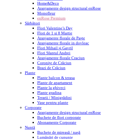
Home&Deco
Aranjamente design structural enRose
Monofleur
enRose Premium
Sărbători
Flori Valentine’s Day
Flori de 1 si 8 Martie
Aranjamente florale de Paște
Aranjamente florale in dovleac
Flori Mihail și Gavril
Flori Sfantul Andrei
Aranjamente florale Craciun
Coronițe de Crăciun
Brazi de Crăciun
Plante
Plante balcon & terasa
Plante de apartament
Plante la ghiveci
Plante gradina
Terarii / Minigrădini
Vase pentru plante
Corporate
Aranjamente design structural enRose
Buchete de flori corporate
Abonamente Corporate
Nuntă
Buchete de mireasă / nașă
Lumânări de cununie