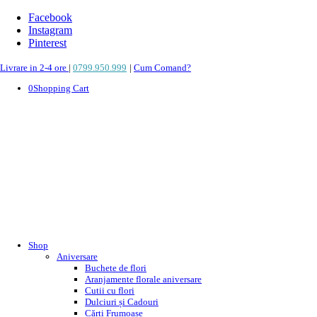
Facebook
Instagram
Pinterest
Livrare in 2-4 ore
|
0799.950.999
|
Cum Comand?
0
Shopping Cart
Shop
Aniversare
Buchete de flori
Aranjamente florale aniversare
Cutii cu flori
Dulciuri și Cadouri
Cărți Frumoase