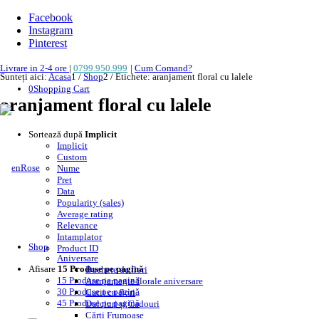
Facebook
Instagram
Pinterest
Livrare in 2-4 ore
|
0799.950.999
|
Cum Comand?
Sunteți aici:
Acasa
1
/
Shop
2
/
Etichete: aranjament floral cu lalele
0
Shopping Cart
aranjament floral cu lalele
Sortează după
Implicit
Implicit
Custom
Nume
Pret
Data
Popularity (sales)
Average rating
Relevance
Intamplator
Shop
Product ID
Aniversare
Afisare
15 Produse pe pagină
Buchete de flori
15 Produse pe pagină
Aranjamente florale aniversare
30 Produse pe pagină
Cutii cu flori
45 Produse pe pagină
Dulciuri și Cadouri
Cărți Frumoase