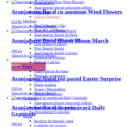
Home&Deco
Aranjamente design structural enRose
Aranjament floral cu anemone Wind Flowers
Monofleur
enRose Premium
Sărbători
410
lei
Flori Valentine’s Day
Adaugă în coș
Afișare Detalii
Flori de 1 si 8 Martie
Aranjamente florale de Paște
Aranjamente florale in dovleac
Aranjament floral Bloom Bloom March
Flori Mihail și Gavril
Flori Sfantul Andrei
190
lei
Aranjamente florale Craciun
Adaugă în coș
Afișare Detalii
Coronițe de Crăciun
Brazi de Crăciun
NOU!
Plante
Plante balcon & terasa
Plante de apartament
Aranjament floral roz pastel Easter Surprise
Plante la ghiveci
Plante gradina
250
lei
Terarii / Minigrădini
Adaugă în coș
Afișare Detalii
Vase pentru plante
Corporate
Aranjamente design structural enRose
Aranjament floral de primăvară Daily
Buchete de flori corporate
Abonamente Corporate
Gratitude
Nuntă
Buchete de mireasă / nașă
360
lei
Lumânări de cununie