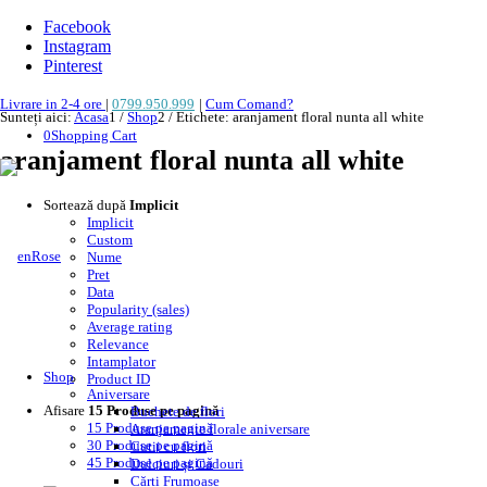
Facebook
Instagram
Pinterest
Livrare in 2-4 ore
|
0799.950.999
|
Cum Comand?
Sunteți aici:
Acasa
1
/
Shop
2
/
Etichete: aranjament floral nunta all white
0
Shopping Cart
aranjament floral nunta all white
Sortează după
Implicit
Implicit
Custom
Nume
Pret
Data
Popularity (sales)
Average rating
Relevance
Intamplator
Shop
Product ID
Aniversare
Afisare
15 Produse pe pagină
Buchete de flori
15 Produse pe pagină
Aranjamente florale aniversare
30 Produse pe pagină
Cutii cu flori
45 Produse pe pagină
Dulciuri și Cadouri
Cărți Frumoase