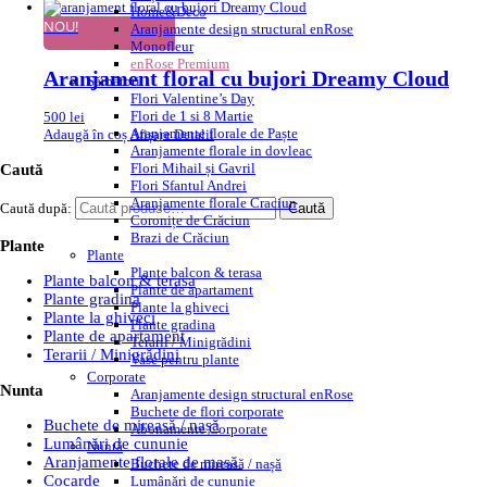
Home&Deco
NOU!
Aranjamente design structural enRose
Monofleur
enRose Premium
Aranjament floral cu bujori Dreamy Cloud
Sărbători
Flori Valentine’s Day
Flori de 1 si 8 Martie
500
lei
Aranjamente florale de Paște
Adaugă în coș
Afișare Detalii
Aranjamente florale in dovleac
Flori Mihail și Gavril
Caută
Flori Sfantul Andrei
Aranjamente florale Craciun
Caută după:
Caută
Coronițe de Crăciun
Brazi de Crăciun
Plante
Plante
Plante balcon & terasa
Plante balcon & terasa
Plante de apartament
Plante gradina
Plante la ghiveci
Plante la ghiveci
Plante gradina
Plante de apartament
Terarii / Minigrădini
Terarii / Minigrădini
Vase pentru plante
Corporate
Nunta
Aranjamente design structural enRose
Buchete de flori corporate
Buchete de mireasă / nașă
Abonamente Corporate
Lumânări de cununie
Nuntă
Aranjamente florale de masă
Buchete de mireasă / nașă
Cocarde
Lumânări de cununie