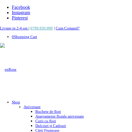
Facebook
Instagram
Pinterest
Livrare in 2-4 ore
|
0799.950.999
|
Cum Comand?
0
Shopping Cart
Shop
Aniversare
Buchete de flori
Aranjamente florale aniversare
Cutii cu flori
Dulciuri și Cadouri
Cărți Frumoase