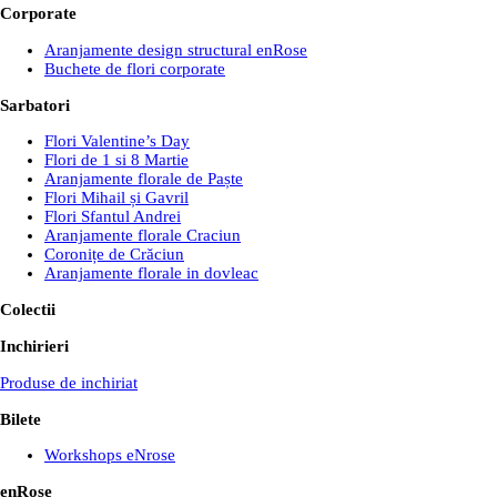
Corporate
Aranjamente design structural enRose
Buchete de flori corporate
Sarbatori
Flori Valentine’s Day
Flori de 1 si 8 Martie
Aranjamente florale de Paște
Flori Mihail și Gavril
Flori Sfantul Andrei
Aranjamente florale Craciun
Coronițe de Crăciun
Aranjamente florale in dovleac
Colectii
Inchirieri
Produse de inchiriat
Bilete
Workshops eNrose
enRose