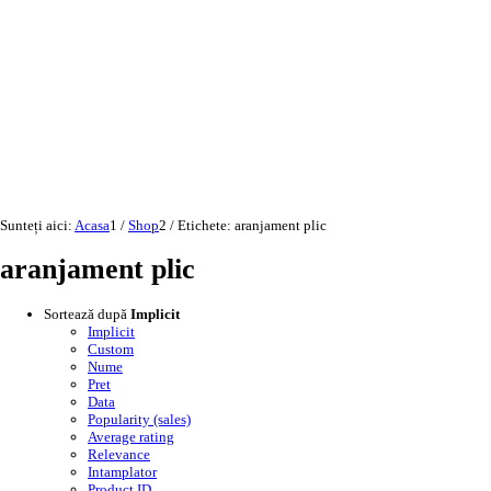
Sunteți aici:
Acasa
1
/
Shop
2
/
Etichete: aranjament plic
aranjament plic
Sortează după
Implicit
Implicit
Custom
Nume
Pret
Data
Popularity (sales)
Average rating
Relevance
Intamplator
Product ID