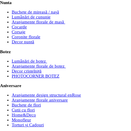
Nunta
Buchete de mireasă / nașă
Lumânări de cununie
Aranjamente florale de masă
Cocarde
Corsaje
Coronite florale
Decor nuntă
Botez
Lumânări de botez
Aranjamente florale de botez
Decor cristelniță
PHOTOCORNER BOTEZ
Aniversare
Aranjamente design structural enRose
Aranjamente florale aniversare
Buchete de flori
Cutii cu flori
Home&Deco
Monofleur
Torturi și Cadouri