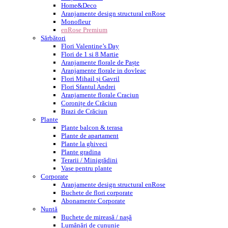
Home&Deco
Aranjamente design structural enRose
Monofleur
enRose Premium
Sărbători
Flori Valentine’s Day
Flori de 1 si 8 Martie
Aranjamente florale de Paște
Aranjamente florale in dovleac
Flori Mihail și Gavril
Flori Sfantul Andrei
Aranjamente florale Craciun
Coronițe de Crăciun
Brazi de Crăciun
Plante
Plante balcon & terasa
Plante de apartament
Plante la ghiveci
Plante gradina
Terarii / Minigrădini
Vase pentru plante
Corporate
Aranjamente design structural enRose
Buchete de flori corporate
Abonamente Corporate
Nuntă
Buchete de mireasă / nașă
Lumânări de cununie