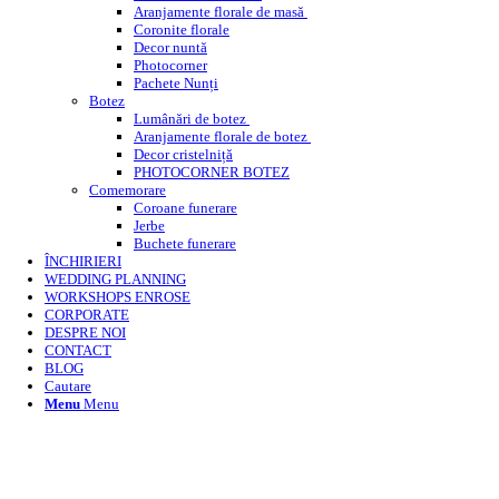
Aranjamente florale de masă
Coronite florale
Decor nuntă
Photocorner
Pachete Nunți
Botez
Lumânări de botez
Aranjamente florale de botez
Decor cristelniță
PHOTOCORNER BOTEZ
Comemorare
Coroane funerare
Jerbe
Buchete funerare
ÎNCHIRIERI
WEDDING PLANNING
WORKSHOPS ENROSE
CORPORATE
DESPRE NOI
CONTACT
BLOG
Cautare
Menu
Menu