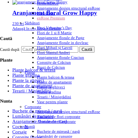
Home&Deco
Aranjamente design structural enRose
Aranjament floral Grow Happy
Monofleur
enRose Premium
Sărbători
230
lei
Flori Valentine’s Day
Adaugă în coș
Afișare Detalii
Flori de 1 si 8 Martie
Aranjamente florale de Paște
Caută
Aranjamente florale in dovleac
Flori Mihail și Gavril
Caută după:
Caută
Flori Sfantul Andrei
Aranjamente florale Craciun
Plante
Coronițe de Crăciun
Brazi de Crăciun
Plante balcon & terasa
Plante
Plante gradina
Plante balcon & terasa
Plante la ghiveci
Plante de apartament
Plante de apartament
Plante la ghiveci
Terarii / Minigrădini
Plante gradina
Terarii / Minigrădini
Nunta
Vase pentru plante
Corporate
Buchete de mireasă / nașă
Aranjamente design structural enRose
Lumânări de cununie
Buchete de flori corporate
Aranjamente florale de masă
Abonamente Corporate
Nuntă
Cocarde
Buchete de mireasă / nașă
Corsaje
Lumânări de cununie
Coronite florale