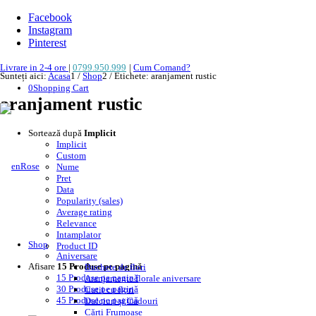
Facebook
Instagram
Pinterest
Livrare in 2-4 ore
|
0799.950.999
|
Cum Comand?
Sunteți aici:
Acasa
1
/
Shop
2
/
Etichete: aranjament rustic
0
Shopping Cart
aranjament rustic
Sortează după
Implicit
Implicit
Custom
Nume
Pret
Data
Popularity (sales)
Average rating
Relevance
Intamplator
Shop
Product ID
Aniversare
Afisare
15 Produse pe pagină
Buchete de flori
15 Produse pe pagină
Aranjamente florale aniversare
30 Produse pe pagină
Cutii cu flori
45 Produse pe pagină
Dulciuri și Cadouri
Cărți Frumoase