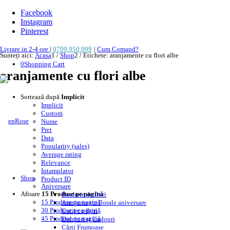
Facebook
Instagram
Pinterest
Livrare in 2-4 ore
|
0799.950.999
|
Cum Comand?
Sunteți aici:
Acasa
1
/
Shop
2
/
Etichete: aranjamente cu flori albe
0
Shopping Cart
aranjamente cu flori albe
Sortează după
Implicit
Implicit
Custom
Nume
Pret
Data
Popularity (sales)
Average rating
Relevance
Intamplator
Shop
Product ID
Aniversare
Afisare
15 Produse pe pagină
Buchete de flori
15 Produse pe pagină
Aranjamente florale aniversare
30 Produse pe pagină
Cutii cu flori
45 Produse pe pagină
Dulciuri și Cadouri
Cărți Frumoase