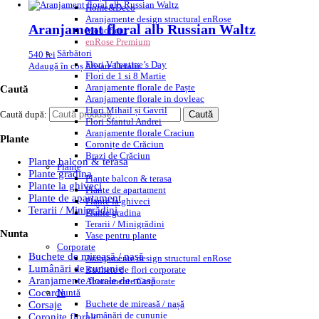
Home&Deco
Aranjamente design structural enRose
Aranjament floral alb Russian Waltz
Monofleur
enRose Premium
Sărbători
540
lei
Flori Valentine’s Day
Adaugă în coș
Afișare Detalii
Flori de 1 si 8 Martie
Aranjamente florale de Paște
Caută
Aranjamente florale in dovleac
Flori Mihail și Gavril
Caută după:
Caută
Flori Sfantul Andrei
Aranjamente florale Craciun
Plante
Coronițe de Crăciun
Brazi de Crăciun
Plante balcon & terasa
Plante
Plante gradina
Plante balcon & terasa
Plante la ghiveci
Plante de apartament
Plante de apartament
Plante la ghiveci
Terarii / Minigrădini
Plante gradina
Terarii / Minigrădini
Nunta
Vase pentru plante
Corporate
Buchete de mireasă / nașă
Aranjamente design structural enRose
Lumânări de cununie
Buchete de flori corporate
Aranjamente florale de masă
Abonamente Corporate
Nuntă
Cocarde
Buchete de mireasă / nașă
Corsaje
Lumânări de cununie
Coronite florale