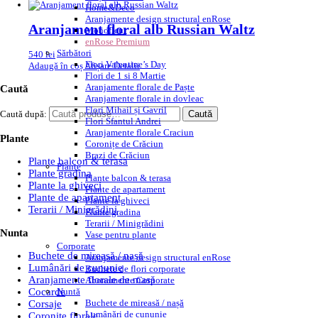
Home&Deco
Aranjamente design structural enRose
Aranjament floral alb Russian Waltz
Monofleur
enRose Premium
Sărbători
540
lei
Flori Valentine’s Day
Adaugă în coș
Afișare Detalii
Flori de 1 si 8 Martie
Aranjamente florale de Paște
Caută
Aranjamente florale in dovleac
Flori Mihail și Gavril
Caută după:
Caută
Flori Sfantul Andrei
Aranjamente florale Craciun
Plante
Coronițe de Crăciun
Brazi de Crăciun
Plante balcon & terasa
Plante
Plante gradina
Plante balcon & terasa
Plante la ghiveci
Plante de apartament
Plante de apartament
Plante la ghiveci
Terarii / Minigrădini
Plante gradina
Terarii / Minigrădini
Nunta
Vase pentru plante
Corporate
Buchete de mireasă / nașă
Aranjamente design structural enRose
Lumânări de cununie
Buchete de flori corporate
Aranjamente florale de masă
Abonamente Corporate
Nuntă
Cocarde
Buchete de mireasă / nașă
Corsaje
Lumânări de cununie
Coronite florale