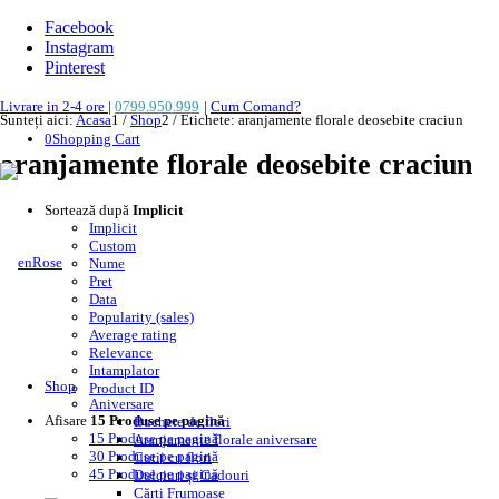
Facebook
Instagram
Pinterest
Livrare in 2-4 ore
|
0799.950.999
|
Cum Comand?
Sunteți aici:
Acasa
1
/
Shop
2
/
Etichete: aranjamente florale deosebite craciun
0
Shopping Cart
aranjamente florale deosebite craciun
Sortează după
Implicit
Implicit
Custom
Nume
Pret
Data
Popularity (sales)
Average rating
Relevance
Intamplator
Shop
Product ID
Aniversare
Afisare
15 Produse pe pagină
Buchete de flori
15 Produse pe pagină
Aranjamente florale aniversare
30 Produse pe pagină
Cutii cu flori
45 Produse pe pagină
Dulciuri și Cadouri
Cărți Frumoase