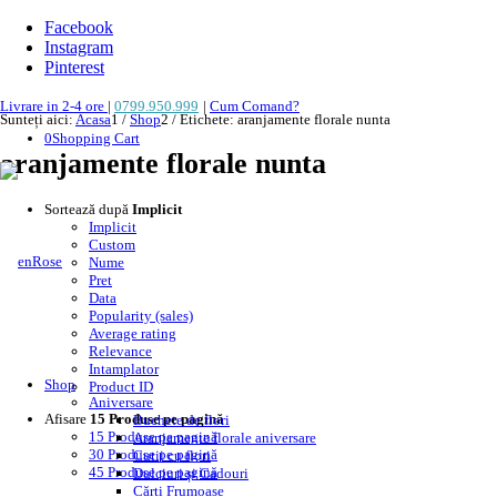
Facebook
Instagram
Pinterest
Livrare in 2-4 ore
|
0799.950.999
|
Cum Comand?
Sunteți aici:
Acasa
1
/
Shop
2
/
Etichete: aranjamente florale nunta
0
Shopping Cart
aranjamente florale nunta
Sortează după
Implicit
Implicit
Custom
Nume
Pret
Data
Popularity (sales)
Average rating
Relevance
Intamplator
Shop
Product ID
Aniversare
Afisare
15 Produse pe pagină
Buchete de flori
15 Produse pe pagină
Aranjamente florale aniversare
30 Produse pe pagină
Cutii cu flori
45 Produse pe pagină
Dulciuri și Cadouri
Cărți Frumoase