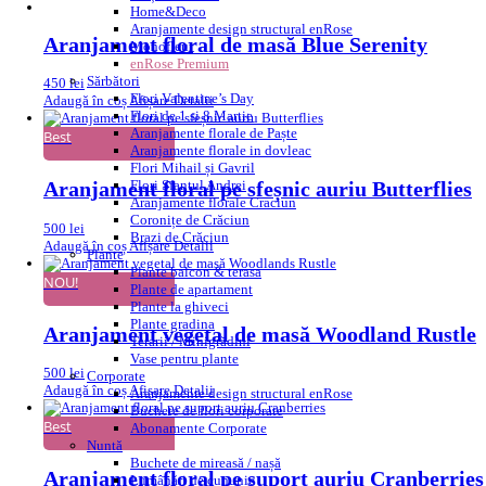
Home&Deco
Aranjamente design structural enRose
Aranjament floral de masă Blue Serenity
Monofleur
enRose Premium
Sărbători
450
lei
Flori Valentine’s Day
Adaugă în coș
Afișare Detalii
Flori de 1 si 8 Martie
Aranjamente florale de Paște
Best
Aranjamente florale in dovleac
Flori Mihail și Gavril
Flori Sfantul Andrei
Aranjament floral pe sfeșnic auriu Butterflies
Aranjamente florale Craciun
Coronițe de Crăciun
500
lei
Brazi de Crăciun
Adaugă în coș
Afișare Detalii
Plante
Plante balcon & terasa
NOU!
Plante de apartament
Plante la ghiveci
Plante gradina
Aranjament vegetal de masă Woodland Rustle
Terarii / Minigrădini
Vase pentru plante
500
lei
Corporate
Adaugă în coș
Afișare Detalii
Aranjamente design structural enRose
Buchete de flori corporate
Best
Abonamente Corporate
Nuntă
Buchete de mireasă / nașă
Aranjament floral pe suport auriu Cranberries
Lumânări de cununie