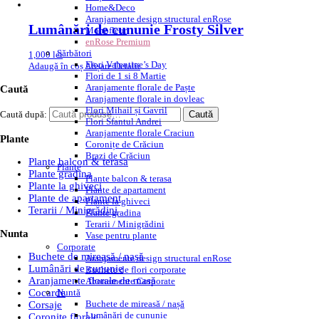
Home&Deco
Aranjamente design structural enRose
Lumânări de cununie Frosty Silver
Monofleur
enRose Premium
Sărbători
1,000
lei
Flori Valentine’s Day
Adaugă în coș
Afișare Detalii
Flori de 1 si 8 Martie
Aranjamente florale de Paște
Caută
Aranjamente florale in dovleac
Flori Mihail și Gavril
Caută după:
Caută
Flori Sfantul Andrei
Aranjamente florale Craciun
Plante
Coronițe de Crăciun
Brazi de Crăciun
Plante balcon & terasa
Plante
Plante gradina
Plante balcon & terasa
Plante la ghiveci
Plante de apartament
Plante de apartament
Plante la ghiveci
Terarii / Minigrădini
Plante gradina
Terarii / Minigrădini
Nunta
Vase pentru plante
Corporate
Buchete de mireasă / nașă
Aranjamente design structural enRose
Lumânări de cununie
Buchete de flori corporate
Aranjamente florale de masă
Abonamente Corporate
Nuntă
Cocarde
Buchete de mireasă / nașă
Corsaje
Lumânări de cununie
Coronite florale