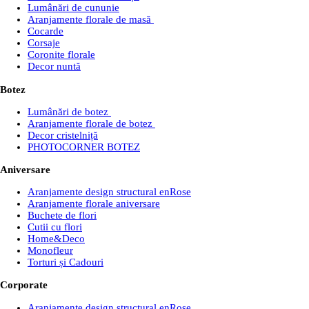
Lumânări de cununie
Aranjamente florale de masă
Cocarde
Corsaje
Coronite florale
Decor nuntă
Botez
Lumânări de botez
Aranjamente florale de botez
Decor cristelniță
PHOTOCORNER BOTEZ
Aniversare
Aranjamente design structural enRose
Aranjamente florale aniversare
Buchete de flori
Cutii cu flori
Home&Deco
Monofleur
Torturi și Cadouri
Corporate
Aranjamente design structural enRose