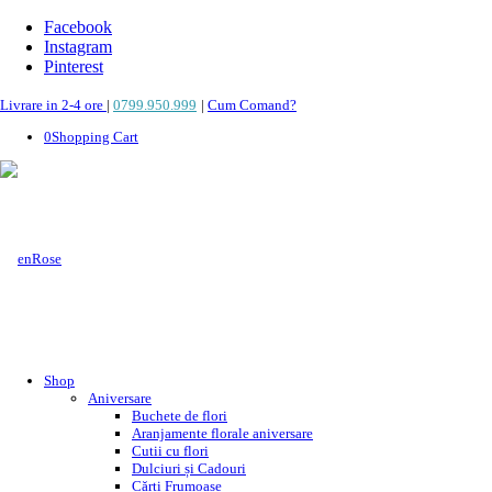
Facebook
Instagram
Pinterest
Livrare in 2-4 ore
|
0799.950.999
|
Cum Comand?
0
Shopping Cart
Shop
Aniversare
Buchete de flori
Aranjamente florale aniversare
Cutii cu flori
Dulciuri și Cadouri
Cărți Frumoase