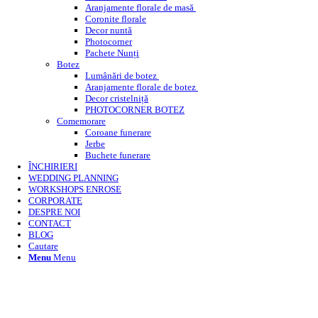
Aranjamente florale de masă
Coronite florale
Decor nuntă
Photocorner
Pachete Nunți
Botez
Lumânări de botez
Aranjamente florale de botez
Decor cristelniță
PHOTOCORNER BOTEZ
Comemorare
Coroane funerare
Jerbe
Buchete funerare
ÎNCHIRIERI
WEDDING PLANNING
WORKSHOPS ENROSE
CORPORATE
DESPRE NOI
CONTACT
BLOG
Cautare
Menu
Menu