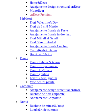
Home&Deco
Aranjamente design structural enRose
Monofleur
enRose Premium
Sărbători
Flori Valentine’s Day
Flori de 1 si 8 Martie
Aranjamente florale de Paște
Aranjamente florale in dovleac
Flori Mihail și Gavril
Flori Sfantul Andrei
Aranjamente florale Craciun
Coronițe de Crăciun
Brazi de Crăciun
Plante
Plante balcon & terasa
Plante de apartament
Plante la ghiveci
Plante gradina
Terarii / Minigrădini
Vase pentru plante
Corporate
Aranjamente design structural enRose
Buchete de flori corporate
Abonamente Corporate
Nuntă
Buchete de mireasă / nașă
Lumânări de cununie