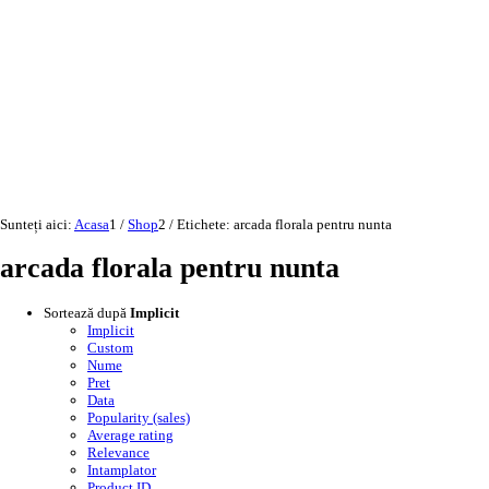
Sunteți aici:
Acasa
1
/
Shop
2
/
Etichete: arcada florala pentru nunta
arcada florala pentru nunta
Sortează după
Implicit
Implicit
Custom
Nume
Pret
Data
Popularity (sales)
Average rating
Relevance
Intamplator
Product ID