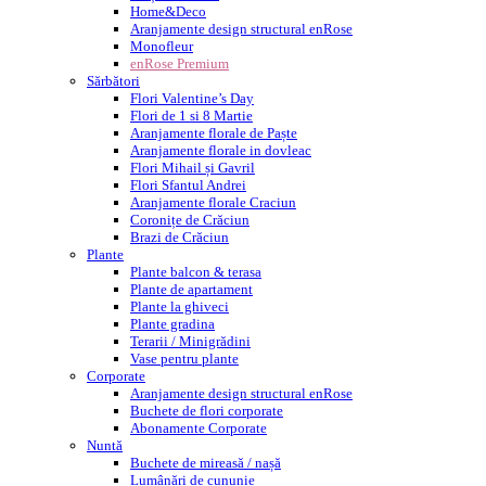
Home&Deco
Aranjamente design structural enRose
Monofleur
enRose Premium
Sărbători
Flori Valentine’s Day
Flori de 1 si 8 Martie
Aranjamente florale de Paște
Aranjamente florale in dovleac
Flori Mihail și Gavril
Flori Sfantul Andrei
Aranjamente florale Craciun
Coronițe de Crăciun
Brazi de Crăciun
Plante
Plante balcon & terasa
Plante de apartament
Plante la ghiveci
Plante gradina
Terarii / Minigrădini
Vase pentru plante
Corporate
Aranjamente design structural enRose
Buchete de flori corporate
Abonamente Corporate
Nuntă
Buchete de mireasă / nașă
Lumânări de cununie