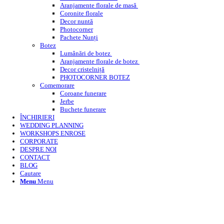
Aranjamente florale de masă
Coronite florale
Decor nuntă
Photocorner
Pachete Nunți
Botez
Lumânări de botez
Aranjamente florale de botez
Decor cristelniță
PHOTOCORNER BOTEZ
Comemorare
Coroane funerare
Jerbe
Buchete funerare
ÎNCHIRIERI
WEDDING PLANNING
WORKSHOPS ENROSE
CORPORATE
DESPRE NOI
CONTACT
BLOG
Cautare
Menu
Menu