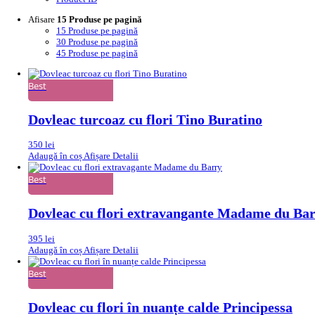
Afisare
15 Produse pe pagină
15 Produse pe pagină
30 Produse pe pagină
45 Produse pe pagină
Best
Dovleac turcoaz cu flori Tino Buratino
350
lei
Adaugă în coș
Afișare Detalii
Best
Dovleac cu flori extravangante Madame du Ba
395
lei
Adaugă în coș
Afișare Detalii
Best
Dovleac cu flori în nuanțe calde Principessa