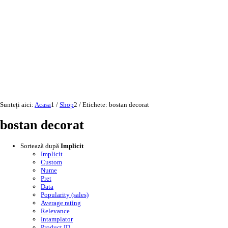
Sunteți aici:
Acasa
1
/
Shop
2
/
Etichete: bostan decorat
bostan decorat
Sortează după
Implicit
Implicit
Custom
Nume
Pret
Data
Popularity (sales)
Average rating
Relevance
Intamplator
Product ID