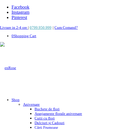
Facebook
Instagram
Pinterest
Livrare in 2-4 ore
|
0799.950.999
|
Cum Comand?
0
Shopping Cart
Shop
Aniversare
Buchete de flori
Aranjamente florale aniversare
Cutii cu flori
Dulciuri și Cadouri
Cărți Frumoase