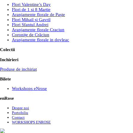
Flori Valentine’s Day
Flori de 1 si 8 Martie
Aranjamente florale de Paște
Flori Mihail și Gavril
Flori Sfantul Andrei
Aranjamente florale Craciun
Coronițe de Crăciun
Aranjamente florale in dovleac
Colectii
Inchirieri
Produse de inchiriat
Bilete
Workshops eNrose
enRose
Despre noi
Portofoliu
Contact
WORKSHOPS ENROSE