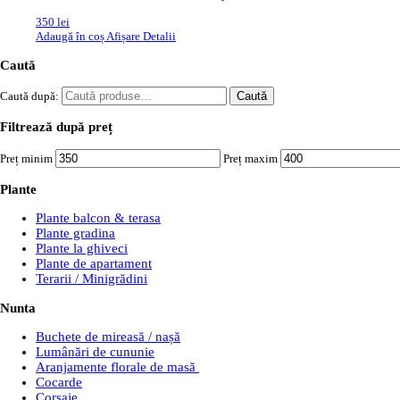
350
lei
Adaugă în coș
Afișare Detalii
Caută
Caută după:
Caută
Filtrează după preț
Preț minim
Preț maxim
Plante
Plante balcon & terasa
Plante gradina
Plante la ghiveci
Plante de apartament
Terarii / Minigrădini
Nunta
Buchete de mireasă / nașă
Lumânări de cununie
Aranjamente florale de masă
Cocarde
Corsaje