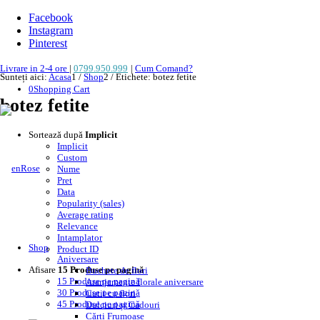
Facebook
Instagram
Pinterest
Livrare in 2-4 ore
|
0799.950.999
|
Cum Comand?
Sunteți aici:
Acasa
1
/
Shop
2
/
Etichete: botez fetite
0
Shopping Cart
botez fetite
Sortează după
Implicit
Implicit
Custom
Nume
Pret
Data
Popularity (sales)
Average rating
Relevance
Intamplator
Shop
Product ID
Aniversare
Afisare
15 Produse pe pagină
Buchete de flori
15 Produse pe pagină
Aranjamente florale aniversare
30 Produse pe pagină
Cutii cu flori
45 Produse pe pagină
Dulciuri și Cadouri
Cărți Frumoase